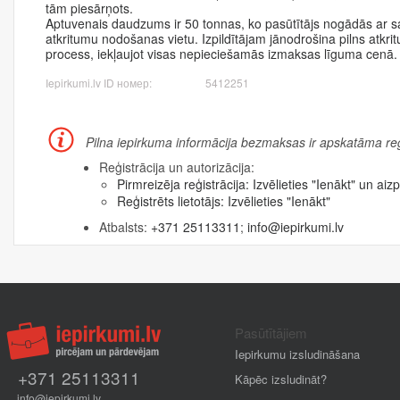
tām piesārņots.
Aptuvenais daudzums ir 50 tonnas, ko pasūtītājs nogādās ar s
atkritumu nodošanas vietu. Izpildītājam jānodrošina pilns atk
process, iekļaujot visas nepieciešamās izmaksas līguma cenā.
Iepirkumi.lv ID номер:
5412251
Pilna iepirkuma informācija bezmaksas ir apskatāma reģi
Reģistrācija un autorizācija:
Pirmreizēja reģistrācija:
Izvēlieties "Ienākt" un aizp
Reģistrēts lietotājs:
Izvēlieties "Ienākt"
Atbalsts:
+371 25113311
;
info@iepirkumi.lv
Pasūtītājiem
Iepirkumu izsludināšana
+371 25113311
Kāpēc izsludināt?
info@iepirkumi.lv