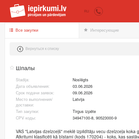
iepirkumi.lv
Пок
RU
Все закупки
Интересующие
Вернуться к списку
Шпалы
Stadija:
Noslēgts
Дата объявления:
03.06.2026
Срок подачи заявок:
09.06.2026
Место выполнения/
Latvija
доставки:
Тип закупки:
Tirgus izpēte
CPV коды:
34947100-8, 90523000-9
VAS "Latvijas dzelzceļš" meklē izpildītāju vecu dzelzceļa koka gu
Atkritumi klasificēti kā bīstami (kods 170204) - koks, kas sastā