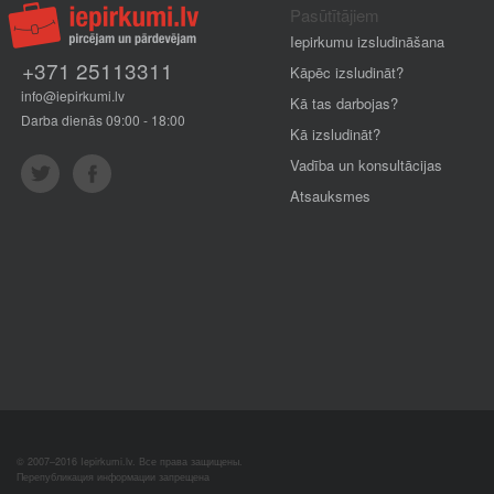
Pasūtītājiem
Iepirkumu izsludināšana
+371 25113311
Kāpēc izsludināt?
info@iepirkumi.lv
Kā tas darbojas?
Darba dienās 09:00 - 18:00
Kā izsludināt?
Vadība un konsultācijas
Atsauksmes
© 2007–2016 Iepirkumi.lv. Все права защищены.
Перепубликация информации запрещена