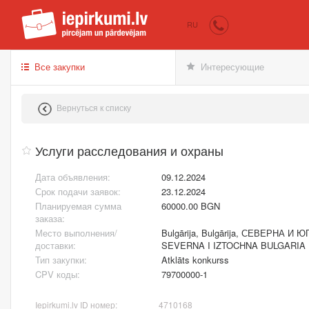
iepirkumi.lv
Пок
RU
Все закупки
Интересующие
Вернуться к списку
Услуги расследования и охраны
Дата объявления:
09.12.2024
Срок подачи заявок:
23.12.2024
Планируемая сумма
60000.00 BGN
заказа:
Место выполнения/
Bulgārija, Bulgārija, СЕВЕРНА 
доставки:
SEVERNA I IZTOCHNA BULGARIA
Тип закупки:
Atklāts konkurss
CPV коды:
79700000-1
Iepirkumi.lv ID номер:
4710168