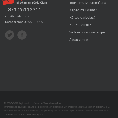
Iepirkumu izsludināšana
+371 25113311
Kāpēc izsludināt?
info@iepirkumi.lv
Kā tas darbojas?
Darba dienās 09:00 - 18:00
Kā izsludināt?
Vadība un konsultācijas
Atsauksmes
© 2007–2018 Iepirkumi.lv. Visas tiesības aizsargātas.
Informācijas pārpublicēšana bez iepirkumi.lv īpašnieka SIA Imperum atļaujas, stingri aizliegta. SIA
Imperum nenes nekādu atbildību, ja, pamatojoties uz mājas lapā atrodamo informāciju, radušies
materiāli vai citāda veida zaudējumi.