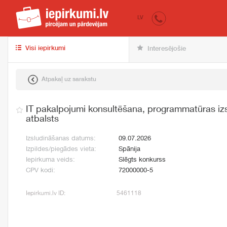
iepirkumi.lv
pir
LV
Visi iepirkumi
Interesējošie
Atpakaļ uz sarakstu
IT pakalpojumi konsultēšana, programmatūras izs
atbalsts
Izsludināšanas datums:
09.07.2026
Izpildes/piegādes vieta:
Spānija
Iepirkuma veids:
Slēgts konkurss
CPV kodi:
72000000-5
Iepirkumi.lv ID:
5461118