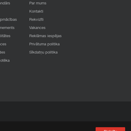
endārs
Par mums
Kontakti
apmācības
Rekvizīti
onements
Vakances
litātes
Reklāmas iespējas
nces
Privātuma politika
des
Sīkdatņu politika
iotēka