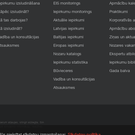
epirkumu izsludināšana
EIS monitorings
Apmācību kal
āpēc izsludināt?
Iepirkumu monitorings
Praktikumi
ā tas darbojas?
Aktuālie iepirkumi
Korporatīvās 
ā izsludināt?
Latvijas iepirkumi
Apmācību ab
adība un konsultācijas
Baltijas iepirkumi
Ziņas un aktua
tsauksmes
Eiropas iepirkumi
Nozares vaka
Nozaru katalogs
Ekspertu atbil
Iepirkumu statistika
Iepirkumu bibl
Būvieceres
Gada balva
Vadība un konsultācijas
Atsauksmes
rum atļaujas, stingri aizliegta. SIA
apā atrodamo informāciju, radušies