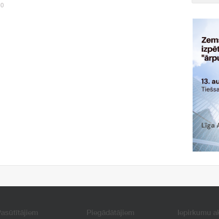
90
asūtītājiem
Piegādātājiem
Iepirkumu a