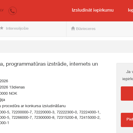
irkumi.lv
pircējam un pārdevējam
Izsludināt iepirkumu
Ie
LV
Interesējošie
Būvieceres
a, programmatūras izstrāde, internets un
Ja 
iepir
.2026
.2026 13dienas
0000 NOK
ija
 procedūra ar konkursa izsludināšanu
000-5, 72200000-7, 72220000-3, 72222300-0, 72224000-1,
000-5, 72266000-7, 72300000-8, 72315200-8, 72415000-2,
Pie
000-1