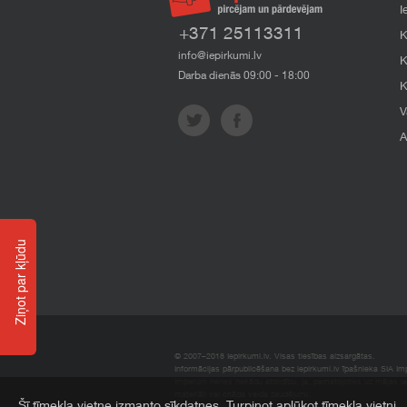
I
+371 25113311
K
info@iepirkumi.lv
K
Darba dienās 09:00 - 18:00
K
V
A
Ziņot par kļūdu
© 2007–2018 Iepirkumi.lv. Visas tiesības aizsargātas.
Informācijas pārpublicēšana bez iepirkumi.lv īpašnieka SIA Impe
Imperum nenes nekādu atbildību, ja, pamatojoties uz mājas l
materiāli vai citāda veida zaudējumi.