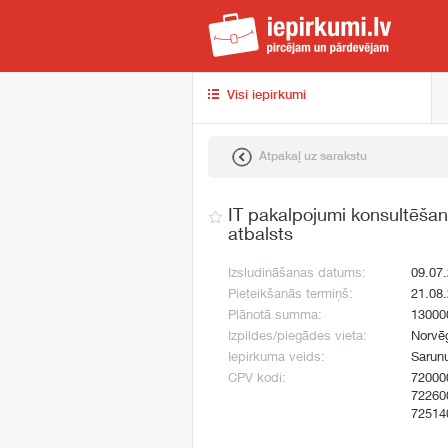
iep
Visi iepirkumi
Atpakaļ uz sarakstu
IT pakalpojumi konsultēšan
atbalsts
Izsludināšanas datums:
09.07
Pieteikšanās termiņš:
21.08
Plānotā summa:
13000
Izpildes/piegādes vieta:
Norvēģ
Iepirkuma veids:
Sarunu
CPV kodi:
72000
72260
72514