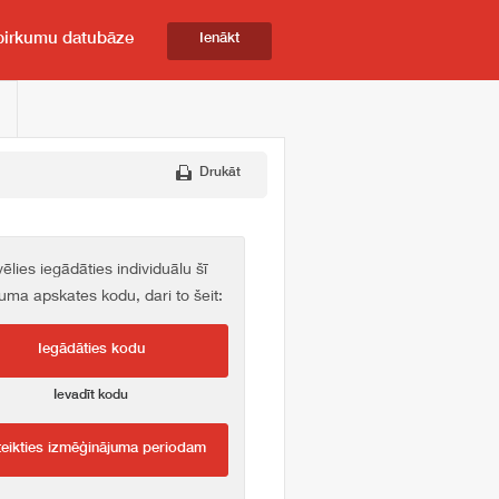
pirkumu datubāze
Ienākt
Drukāt
vēlies iegādāties individuālu šī
kuma apskates kodu, dari to šeit:
Iegādāties kodu
Ievadīt kodu
teikties izmēģinājuma periodam