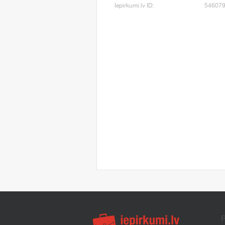
Iepirkumi.lv ID:
54607
P