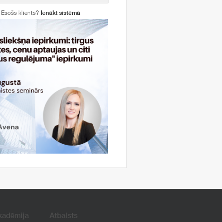
Esošs klients?
Ienākt sistēmā
kadēmija
Atbalsts