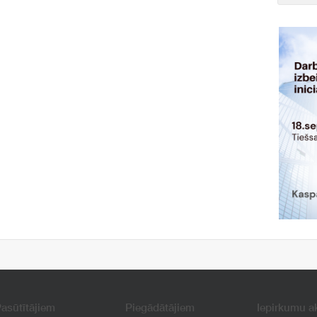
asūtītājiem
Piegādātājiem
Iepirkumu a