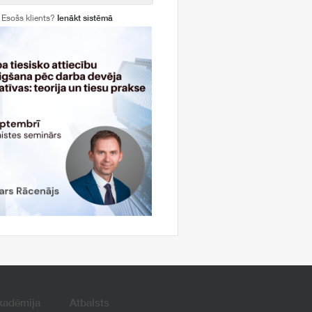
Esošs klients?
Ienākt sistēmā
kadēmija
Atbalsts