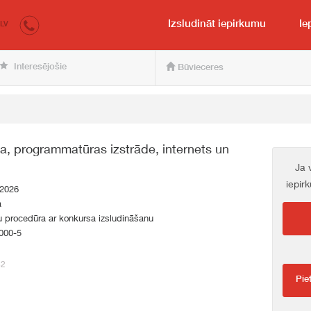
irkumi.lv
pircējam un pārdevējam
Izsludināt iepirkumu
Ie
LV
Interesējošie
Būvieceres
a, programmatūras izstrāde, internets un
Ja 
iepir
.2026
a
 procedūra ar konkursa izsludināšanu
000-5
82
Pie