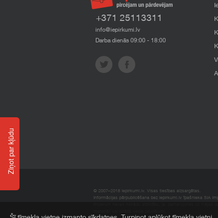
I
+371 25113311
K
info@iepirkumi.lv
K
Darba dienās 09:00 - 18:00
K
V
A
Ziņot par kļūdu
© 2007–2018 Iepirkumi.lv. Visas tiesības aizsargātas.
Informācijas pārpublicēšana bez iepirkumi.lv īpašnieka SIA Impe
Imperum nenes nekādu atbildību, ja, pamatojoties uz mājas l
materiāli vai citāda veida zaudējumi.