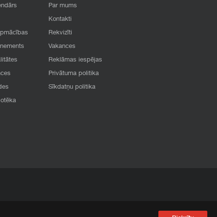
endārs
Par mums
Kontakti
apmācības
Rekvizīti
onements
Vakances
litātes
Reklāmas iespējas
nces
Privātuma politika
des
Sīkdatņu politika
iotēka