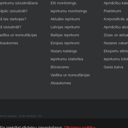
epirkumu izsludināšana
EIS monitorings
Apmācību kal
āpēc izsludināt?
Iepirkumu monitorings
Praktikumi
ā tas darbojas?
Aktuālie iepirkumi
Korporatīvās 
ā izsludināt?
Latvijas iepirkumi
Apmācību ab
adība un konsultācijas
Baltijas iepirkumi
Ziņas un aktua
tsauksmes
Eiropas iepirkumi
Nozares vaka
Nozaru katalogs
Ekspertu atbil
Iepirkumu statistika
Iepirkumu bibl
Būvieceres
Gada balva
Vadība un konsultācijas
Atsauksmes
rum atļaujas, stingri aizliegta. SIA
apā atrodamo informāciju, radušies