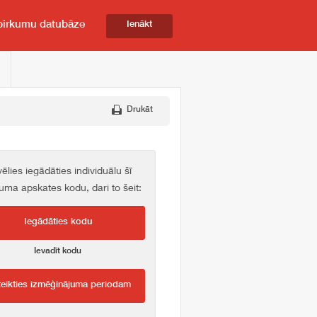
pirkumu datubāze
Ienākt
Drukāt
vēlies iegādāties individuālu šī
kuma apskates kodu, dari to šeit:
Iegādāties kodu
Ievadīt kodu
teikties izmēģinājuma periodam