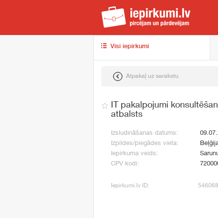
iep
Visi iepirkumi
Atpakaļ uz sarakstu
IT pakalpojumi konsultēšan
atbalsts
Izsludināšanas datums:
09.07
Izpildes/piegādes vieta:
Beļģij
Iepirkuma veids:
Sarunu
CPV kodi:
72000
Iepirkumi.lv ID:
54606