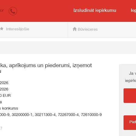
irkumi.lv
pircējam un pārdevējam
Izsludināt iepirkumu
Ie
LV
Interesējošie
Būvieceres
nika, aprīkojums un piederumi, izņemot
u
Ja 
iepir
.2026
.2026
0 EUR
a
s konkurss
000-9, 30200000-1, 30211300-4, 72267000-4, 72610000-9
Pie
27