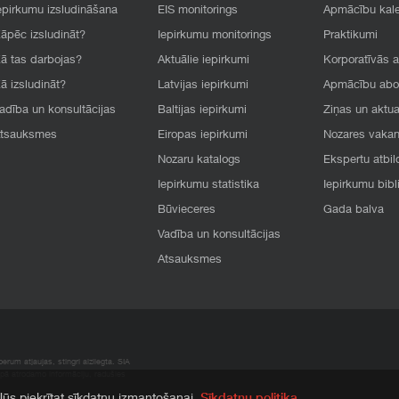
epirkumu izsludināšana
EIS monitorings
Apmācību kal
āpēc izsludināt?
Iepirkumu monitorings
Praktikumi
ā tas darbojas?
Aktuālie iepirkumi
Korporatīvās 
ā izsludināt?
Latvijas iepirkumi
Apmācību ab
adība un konsultācijas
Baltijas iepirkumi
Ziņas un aktua
tsauksmes
Eiropas iepirkumi
Nozares vaka
Nozaru katalogs
Ekspertu atbil
Iepirkumu statistika
Iepirkumu bibl
Būvieceres
Gada balva
Vadība un konsultācijas
Atsauksmes
rum atļaujas, stingri aizliegta. SIA
apā atrodamo informāciju, radušies