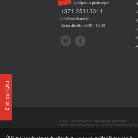
I
+371 25113311
K
info@iepirkumi.lv
K
Darba dienās 09:00 - 18:00
K
V
A
Ziņot par kļūdu
© 2007–2018 Iepirkumi.lv. Visas tiesības aizsargātas.
Informācijas pārpublicēšana bez iepirkumi.lv īpašnieka SIA Impe
Imperum nenes nekādu atbildību, ja, pamatojoties uz mājas l
materiāli vai citāda veida zaudējumi.