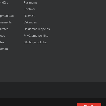
endārs
Par mums
Kontakti
apmācības
Rekvizīti
onements
Vakances
litātes
Reklāmas iespējas
nces
Privātuma politika
des
Sīkdatņu politika
iotēka