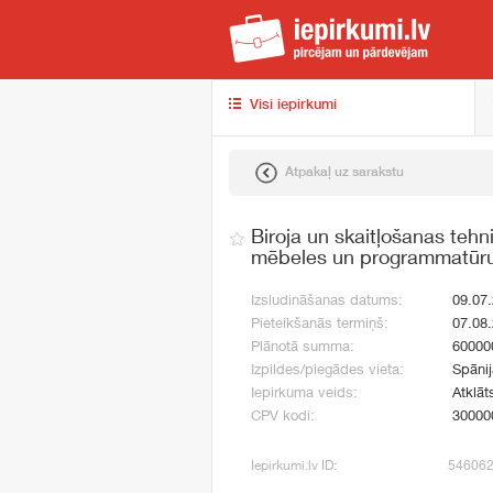
iep
Visi iepirkumi
Atpakaļ uz sarakstu
Biroja un skaitļošanas teh
mēbeles un programmatūr
Izsludināšanas datums:
09.07
Pieteikšanās termiņš:
07.08
Plānotā summa:
60000
Izpildes/piegādes vieta:
Spānij
Iepirkuma veids:
Atklāt
CPV kodi:
30000
Iepirkumi.lv ID:
54606