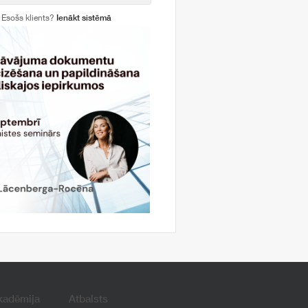
Esošs klients?
Ienākt sistēmā
kadēmija
Atbalsts