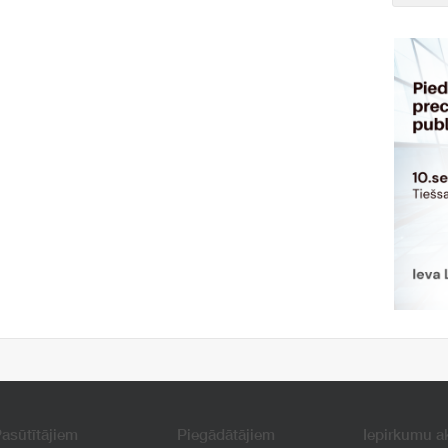
asūtītājiem
Piegādātājiem
Iepirkumu a