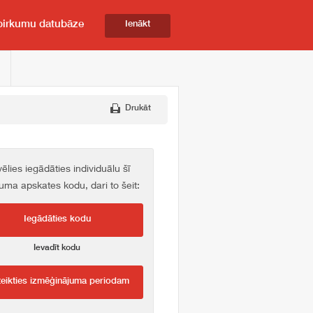
pirkumu datubāze
Ienākt
Drukāt
vēlies iegādāties individuālu šī
kuma apskates kodu, dari to šeit:
Iegādāties kodu
Ievadīt kodu
teikties izmēģinājuma periodam