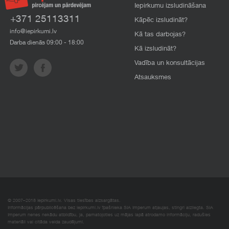
Iepirkumu izsludināšana
+371 25113311
Kāpēc izsludināt?
info@iepirkumi.lv
Kā tas darbojas?
Darba dienās 09:00 - 18:00
Kā izsludināt?
Vadība un konsultācijas
Atsauksmes
© 2007–2018 Iepirkumi.lv. Visas tiesības aizsargātas.
Informācijas pārpublicēšana bez iepirkumi.lv īpašnieka SIA Imperum atļaujas, stingri aizliegta. SIA
Imperum nenes nekādu atbildību, ja, pamatojoties uz mājas lapā atrodamo informāciju, radušies
materiāli vai citāda veida zaudējumi.