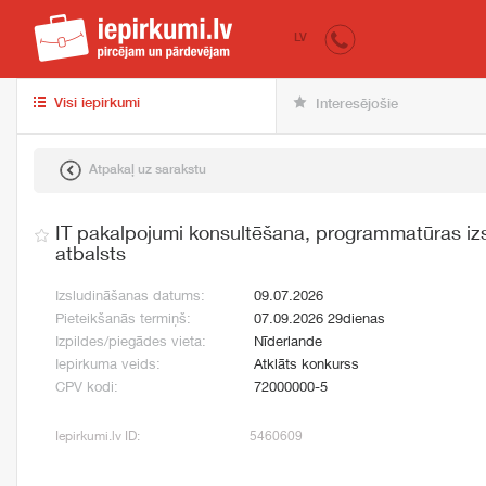
iepirkumi.lv
pir
LV
Visi iepirkumi
Interesējošie
Atpakaļ uz sarakstu
IT pakalpojumi konsultēšana, programmatūras izs
atbalsts
Izsludināšanas datums:
09.07.2026
Pieteikšanās termiņš:
07.09.2026 29dienas
Izpildes/piegādes vieta:
Nīderlande
Iepirkuma veids:
Atklāts konkurss
CPV kodi:
72000000-5
Iepirkumi.lv ID:
5460609