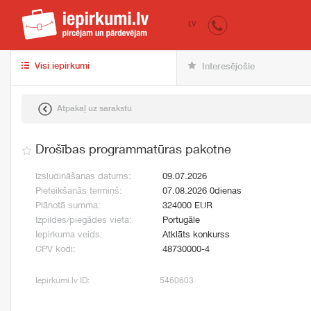
iepirkumi.lv
pir
LV
Visi iepirkumi
Interesējošie
Atpakaļ uz sarakstu
Drošības programmatūras pakotne
Izsludināšanas datums:
09.07.2026
Pieteikšanās termiņš:
07.08.2026 0dienas
Plānotā summa:
324000 EUR
Izpildes/piegādes vieta:
Portugāle
Iepirkuma veids:
Atklāts konkurss
CPV kodi:
48730000-4
Iepirkumi.lv ID:
5460603