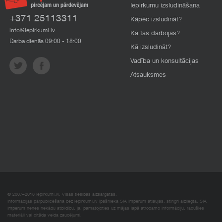
Iepirkumu izsludināšana
+371 25113311
Kāpēc izsludināt?
info@iepirkumi.lv
Kā tas darbojas?
Darba dienās 09:00 - 18:00
Kā izsludināt?
Vadība un konsultācijas
Atsauksmes
© 2007–2018 Iepirkumi.lv. Visas tiesības aizsargātas.
Informācijas pārpublicēšana bez iepirkumi.lv īpašnieka SIA Imperum atļaujas, stingri aizliegta. SIA
Imperum nenes nekādu atbildību, ja, pamatojoties uz mājas lapā atrodamo informāciju, radušies
materiāli vai citāda veida zaudējumi.