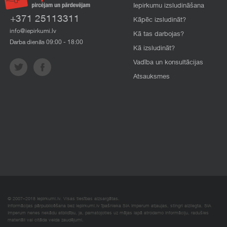
Iepirkumu izsludināšana
+371 25113311
Kāpēc izsludināt?
info@iepirkumi.lv
Kā tas darbojas?
Darba dienās 09:00 - 18:00
Kā izsludināt?
Vadība un konsultācijas
Atsauksmes
© 2007–2018 Iepirkumi.lv. Visas tiesības aizsargātas.
Informācijas pārpublicēšana bez iepirkumi.lv īpašnieka SIA Imperum atļaujas, stingri aizliegta. SIA
Imperum nenes nekādu atbildību, ja, pamatojoties uz mājas lapā atrodamo informāciju, radušies
materiāli vai citāda veida zaudējumi.