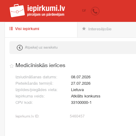
iepirkumi.lv
pir
LV
Visi iepirkumi
Interesējošie
Atpakaļ uz sarakstu
Medicīniskās ierīces
Izsludināšanas datums:
08.07.2026
Pieteikšanās termiņš:
27.07.2026
Izpildes/piegādes vieta:
Lietuva
Iepirkuma veids:
Atklāts konkurss
CPV kodi:
33100000-1
Iepirkumi.lv ID:
5460457