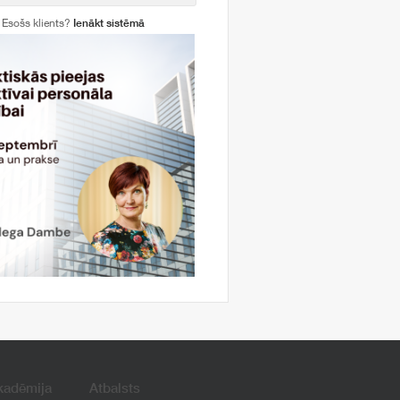
Esošs klients?
Ienākt sistēmā
kadēmija
Atbalsts