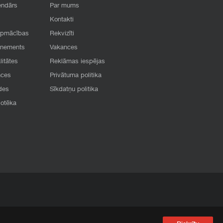
endārs
Par mums
Kontakti
apmācības
Rekvizīti
onements
Vakances
litātes
Reklāmas iespējas
nces
Privātuma politika
des
Sīkdatņu politika
iotēka