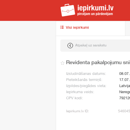
iep
Visi iepirkumi
Atpakaļ uz sarakstu
Revidenta pakalpojumu sn
Izsludināšanas datums:
08.07
Pieteikšanās termiņš:
17.07
Izpildes/piegādes vieta:
Latvij
Iepirkuma veids:
Neregu
CPV kodi:
79212
Iepirkumi.lv ID:
54604