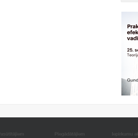
asūtītājiem
Piegādātājiem
Iepirkumu a