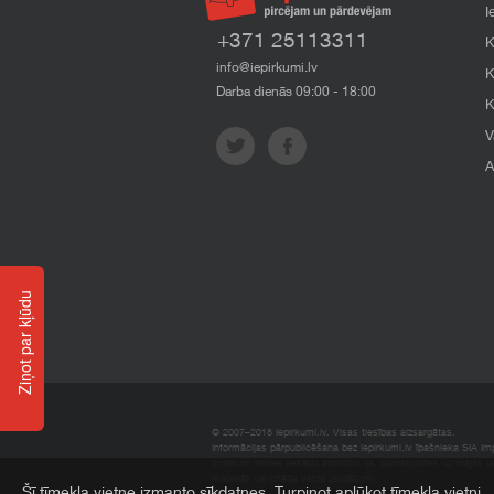
I
+371 25113311
K
info@iepirkumi.lv
K
Darba dienās 09:00 - 18:00
K
V
A
Ziņot par kļūdu
© 2007–2018 Iepirkumi.lv. Visas tiesības aizsargātas.
Informācijas pārpublicēšana bez iepirkumi.lv īpašnieka SIA Impe
Imperum nenes nekādu atbildību, ja, pamatojoties uz mājas l
materiāli vai citāda veida zaudējumi.