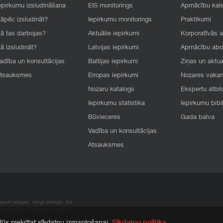
epirkumu izsludināšana
EIS monitorings
Apmācību kal
āpēc izsludināt?
Iepirkumu monitorings
Praktikumi
ā tas darbojas?
Aktuālie iepirkumi
Korporatīvās 
ā izsludināt?
Latvijas iepirkumi
Apmācību ab
adība un konsultācijas
Baltijas iepirkumi
Ziņas un aktua
tsauksmes
Eiropas iepirkumi
Nozares vaka
Nozaru katalogs
Ekspertu atbil
Iepirkumu statistika
Iepirkumu bibl
Būvieceres
Gada balva
Vadība un konsultācijas
Atsauksmes
rum atļaujas, stingri aizliegta. SIA
apā atrodamo informāciju, radušies