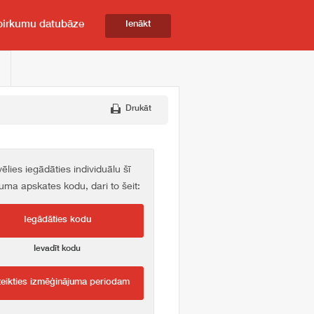
pirkumu datubāze
Ienākt
Drukāt
vēlies iegādāties individuālu šī
kuma apskates kodu, dari to šeit:
Iegādāties kodu
Ievadīt kodu
teikties izmēģinājuma periodam