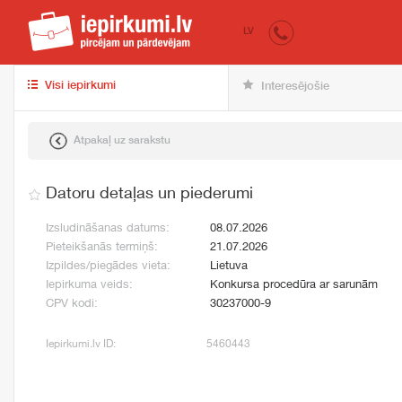
iepirkumi.lv
pir
LV
Visi iepirkumi
Interesējošie
Atpakaļ uz sarakstu
Datoru detaļas un piederumi
Izsludināšanas datums:
08.07.2026
Pieteikšanās termiņš:
21.07.2026
Izpildes/piegādes vieta:
Lietuva
Iepirkuma veids:
Konkursa procedūra ar sarunām
CPV kodi:
30237000-9
Iepirkumi.lv ID:
5460443