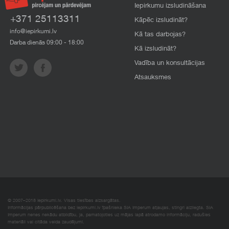
Iepirkumu izsludināšana
+371 25113311
Kāpēc izsludināt?
info@iepirkumi.lv
Kā tas darbojas?
Darba dienās 09:00 - 18:00
Kā izsludināt?
Vadība un konsultācijas
Atsauksmes
© 2007–2018 Iepirkumi.lv. Visas tiesības aizsargātas.
Informācijas pārpublicēšana bez iepirkumi.lv īpašnieka SIA Imperum atļaujas, stingri aizliegta. SIA
Imperum nenes nekādu atbildību, ja, pamatojoties uz mājas lapā atrodamo informāciju, radušies
materiāli vai citāda veida zaudējumi.