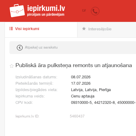
iepirkumi.lv
pir
LV
Visi iepirkumi
Interesējošie
Atpakaļ uz sarakstu
Publiskā āra pulksteņa remonts un atjaunošana
Izsludināšanas datums:
08.07.2026
Pieteikšanās termiņš:
17.07.2026
Izpildes/piegādes vieta:
Latvija, Latvija, Pierīga
Iepirkuma veids:
Cenu aptauja
CPV kodi:
09310000-5, 44212320-8, 45000000-
Iepirkumi.lv ID:
5460437