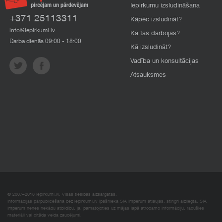
Iepirkumu izsludināšana
+371 25113311
Kāpēc izsludināt?
info@iepirkumi.lv
Kā tas darbojas?
Darba dienās 09:00 - 18:00
Kā izsludināt?
Vadība un konsultācijas
Atsauksmes
© 2007–2018 Iepirkumi.lv. Visas tiesības aizsargātas.
Informācijas pārpublicēšana bez iepirkumi.lv īpašnieka SIA Imperum atļaujas, stingri aizliegta. SIA
Imperum nenes nekādu atbildību, ja, pamatojoties uz mājas lapā atrodamo informāciju, radušies
materiāli vai citāda veida zaudējumi.