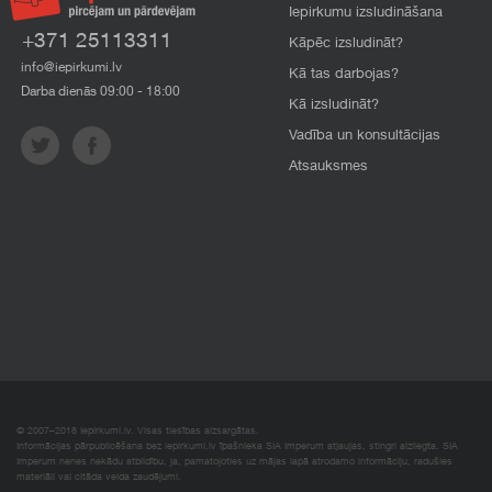
Iepirkumu izsludināšana
+371 25113311
Kāpēc izsludināt?
info@iepirkumi.lv
Kā tas darbojas?
Darba dienās 09:00 - 18:00
Kā izsludināt?
Vadība un konsultācijas
Atsauksmes
© 2007–2018 Iepirkumi.lv. Visas tiesības aizsargātas.
Informācijas pārpublicēšana bez iepirkumi.lv īpašnieka SIA Imperum atļaujas, stingri aizliegta. SIA
Imperum nenes nekādu atbildību, ja, pamatojoties uz mājas lapā atrodamo informāciju, radušies
materiāli vai citāda veida zaudējumi.