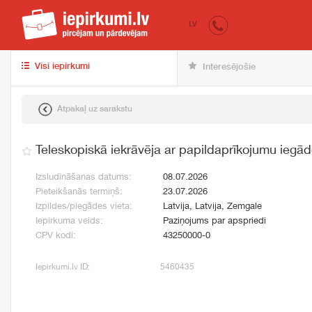
iepirkumi.lv
pir
LV
Visi iepirkumi
Interesējošie
Atpakaļ uz sarakstu
Teleskopiskā iekrāvēja ar papildaprīkojumu iegā
Izsludināšanas datums:
08.07.2026
Pieteikšanās termiņš:
23.07.2026
Izpildes/piegādes vieta:
Latvija, Latvija, Zemgale
Iepirkuma veids:
Paziņojums par apspriedi
CPV kodi:
43250000-0
Iepirkumi.lv ID:
5460435