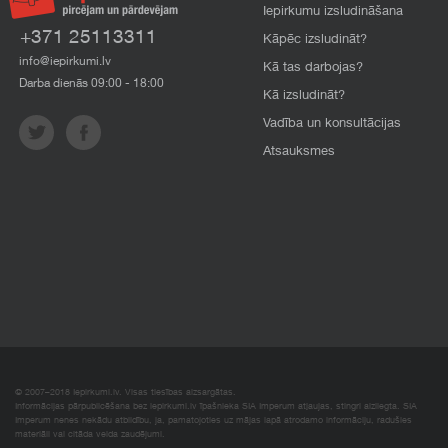
Iepirkumu izsludināšana
+371 25113311
Kāpēc izsludināt?
info@iepirkumi.lv
Kā tas darbojas?
Darba dienās 09:00 - 18:00
Kā izsludināt?
Vadība un konsultācijas
Atsauksmes
© 2007–2018 Iepirkumi.lv. Visas tiesības aizsargātas.
Informācijas pārpublicēšana bez iepirkumi.lv īpašnieka SIA Imperum atļaujas, stingri aizliegta. SIA
Imperum nenes nekādu atbildību, ja, pamatojoties uz mājas lapā atrodamo informāciju, radušies
materiāli vai citāda veida zaudējumi.