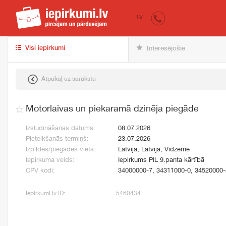
iepirkumi.lv
pir
LV
Visi iepirkumi
Interesējošie
Atpakaļ uz sarakstu
Motorlaivas un piekaramā dzinēja piegāde
Izsludināšanas datums:
08.07.2026
Pieteikšanās termiņš:
23.07.2026
Izpildes/piegādes vieta:
Latvija, Latvija, Vidzeme
Iepirkuma veids:
Iepirkums PIL 9.panta kārtībā
CPV kodi:
34000000-7, 34311000-0, 34520000-
Iepirkumi.lv ID:
5460434