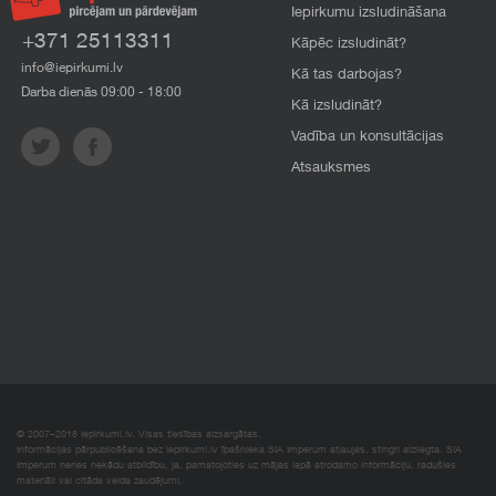
Iepirkumu izsludināšana
+371 25113311
Kāpēc izsludināt?
info@iepirkumi.lv
Kā tas darbojas?
Darba dienās 09:00 - 18:00
Kā izsludināt?
Vadība un konsultācijas
Atsauksmes
© 2007–2018 Iepirkumi.lv. Visas tiesības aizsargātas.
Informācijas pārpublicēšana bez iepirkumi.lv īpašnieka SIA Imperum atļaujas, stingri aizliegta. SIA
Imperum nenes nekādu atbildību, ja, pamatojoties uz mājas lapā atrodamo informāciju, radušies
materiāli vai citāda veida zaudējumi.