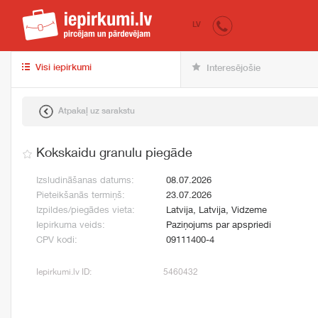
iepirkumi.lv
pir
LV
Visi iepirkumi
Interesējošie
Atpakaļ uz sarakstu
Kokskaidu granulu piegāde
Izsludināšanas datums:
08.07.2026
Pieteikšanās termiņš:
23.07.2026
Izpildes/piegādes vieta:
Latvija, Latvija, Vidzeme
Iepirkuma veids:
Paziņojums par apspriedi
CPV kodi:
09111400-4
Iepirkumi.lv ID:
5460432