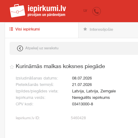
iepirkumi.lv
pir
LV
Visi iepirkumi
Interesējošie
Atpakaļ uz sarakstu
Kurināmās malkas koksnes piegāde
Izsludināšanas datums:
08.07.2026
Pieteikšanās termiņš:
21.07.2026
Izpildes/piegādes vieta:
Latvija, Latvija, Zemgale
Iepirkuma veids:
Neregulēts iepirkums
CPV kodi:
03413000-8
Iepirkumi.lv ID:
5460428