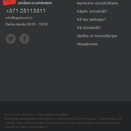
Iepirkumu izsludināšana
+371 25113311
Kāpēc izsludināt?
info@iepirkumi.lv
Kā tas darbojas?
Darba dienās 09:00 - 18:00
Kā izsludināt?
Vadība un konsultācijas
Atsauksmes
© 2007–2018 Iepirkumi.lv. Visas tiesības aizsargātas.
Informācijas pārpublicēšana bez iepirkumi.lv īpašnieka SIA Imperum atļaujas, stingri aizliegta. SIA
Imperum nenes nekādu atbildību, ja, pamatojoties uz mājas lapā atrodamo informāciju, radušies
materiāli vai citāda veida zaudējumi.