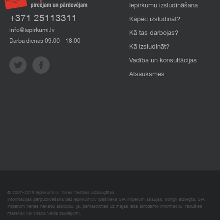
Iepirkumu izsludināšana
+371 25113311
Kāpēc izsludināt?
info@iepirkumi.lv
Kā tas darbojas?
Darba dienās 09:00 - 18:00
Kā izsludināt?
Vadība un konsultācijas
Atsauksmes
© 2007–2018 Iepirkumi.lv. Visas tiesības aizsargātas.
Informācijas pārpublicēšana bez iepirkumi.lv īpašnieka SIA Imperum atļaujas, stingri aizliegta. SIA
Imperum nenes nekādu atbildību, ja, pamatojoties uz mājas lapā atrodamo informāciju, radušies
materiāli vai citāda veida zaudējumi.