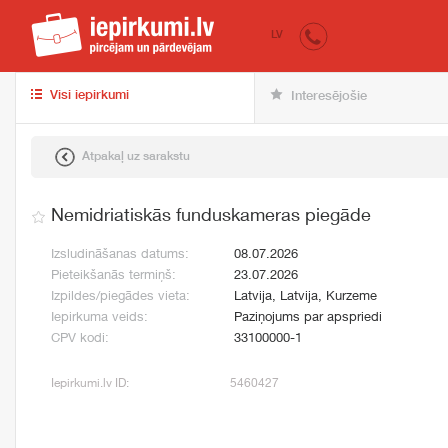
iepirkumi.lv
pir
LV
Visi iepirkumi
Interesējošie
Atpakaļ uz sarakstu
Nemidriatiskās funduskameras piegāde
Izsludināšanas datums:
08.07.2026
Pieteikšanās termiņš:
23.07.2026
Izpildes/piegādes vieta:
Latvija, Latvija, Kurzeme
Iepirkuma veids:
Paziņojums par apspriedi
CPV kodi:
33100000-1
Iepirkumi.lv ID:
5460427