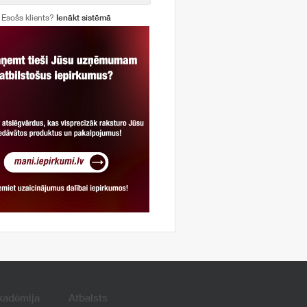
Esošs klients?
Ienākt sistēmā
kadēmija
Atbalsts