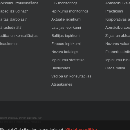
epirkumu izsludināšana
EIS monitorings
Apmācību kal
āpēc izsludināt?
Iepirkumu monitorings
Praktikumi
ā tas darbojas?
Aktuālie iepirkumi
Korporatīvās 
ā izsludināt?
Latvijas iepirkumi
Apmācību ab
adība un konsultācijas
Baltijas iepirkumi
Ziņas un aktua
tsauksmes
Eiropas iepirkumi
Nozares vaka
Nozaru katalogs
Ekspertu atbil
Iepirkumu statistika
Iepirkumu bibl
Būvieceres
Gada balva
Vadība un konsultācijas
Atsauksmes
rum atļaujas, stingri aizliegta. SIA
apā atrodamo informāciju, radušies