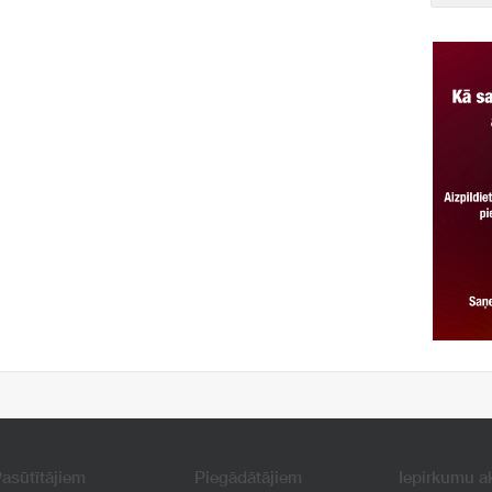
asūtītājiem
Piegādātājiem
Iepirkumu a