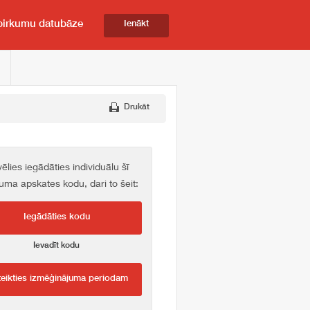
pirkumu datubāze
Ienākt
Drukāt
vēlies iegādāties individuālu šī
kuma apskates kodu, dari to šeit:
Iegādāties kodu
Ievadīt kodu
teikties izmēģinājuma periodam