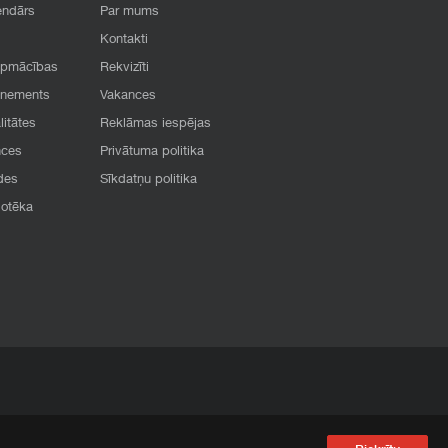
endārs
Par mums
Kontakti
apmācības
Rekvizīti
onements
Vakances
litātes
Reklāmas iespējas
nces
Privātuma politika
des
Sīkdatņu politika
iotēka