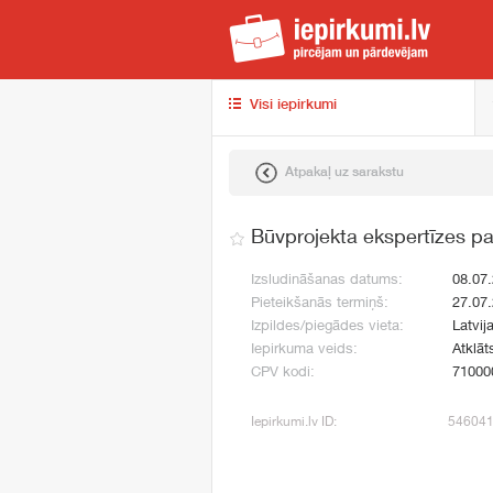
iep
Visi iepirkumi
Atpakaļ uz sarakstu
Būvprojekta ekspertīzes p
Izsludināšanas datums:
08.07
Pieteikšanās termiņš:
27.07
Izpildes/piegādes vieta:
Latvij
Iepirkuma veids:
Atklāt
CPV kodi:
71000
Iepirkumi.lv ID:
54604