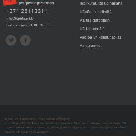
Iepirkumu izsludināšana
+371 25113311
Kāpēc izsludināt?
info@iepirkumi.lv
Kā tas darbojas?
Darba dienās 09:00 - 18:00
Kā izsludināt?
Vadība un konsultācijas
Atsauksmes
© 2007–2018 Iepirkumi.lv. Visas tiesības aizsargātas.
Informācijas pārpublicēšana bez iepirkumi.lv īpašnieka SIA Imperum atļaujas, stingri aizliegta. SIA
Imperum nenes nekādu atbildību, ja, pamatojoties uz mājas lapā atrodamo informāciju, radušies
materiāli vai citāda veida zaudējumi.