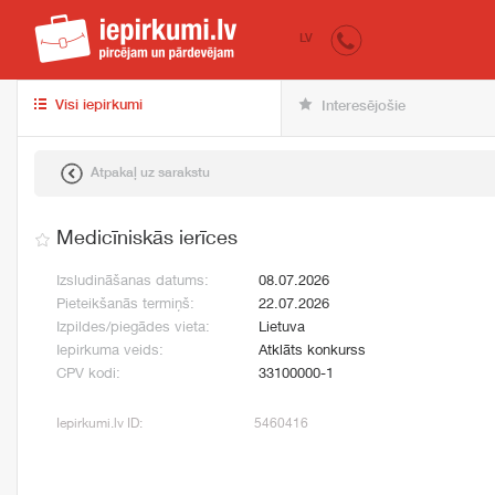
iepirkumi.lv
pir
LV
Visi iepirkumi
Interesējošie
Atpakaļ uz sarakstu
Medicīniskās ierīces
Izsludināšanas datums:
08.07.2026
Pieteikšanās termiņš:
22.07.2026
Izpildes/piegādes vieta:
Lietuva
Iepirkuma veids:
Atklāts konkurss
CPV kodi:
33100000-1
Iepirkumi.lv ID:
5460416