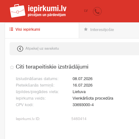
iepirkumi.lv
pir
LV
Visi iepirkumi
Interesējošie
Atpakaļ uz sarakstu
Citi terapeitiskie izstrādājumi
Izsludināšanas datums:
08.07.2026
Pieteikšanās termiņš:
16.07.2026
Izpildes/piegādes vieta:
Lietuva
Iepirkuma veids:
Vienkāršota procedūra
CPV kodi:
33693000-4
Iepirkumi.lv ID:
5460414