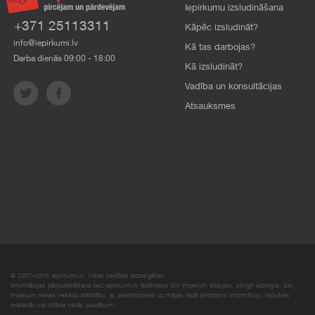
Iepirkumu izsludināšana
+371 25113311
Kāpēc izsludināt?
info@iepirkumi.lv
Kā tas darbojas?
Darba dienās 09:00 - 18:00
Kā izsludināt?
Vadība un konsultācijas
Atsauksmes
© 2007–2018 Iepirkumi.lv. Visas tiesības aizsargātas.
Informācijas pārpublicēšana bez iepirkumi.lv īpašnieka SIA Imperum atļaujas, stingri aizliegta. SIA
Imperum nenes nekādu atbildību, ja, pamatojoties uz mājas lapā atrodamo informāciju, radušies
materiāli vai citāda veida zaudējumi.