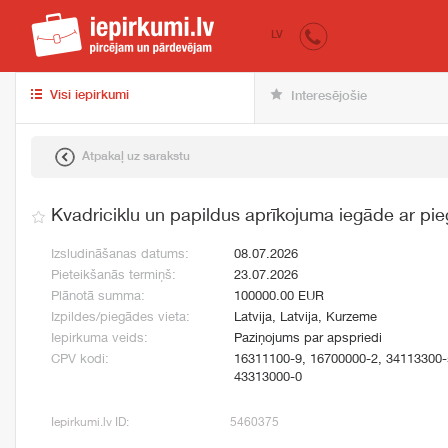
iepirkumi.lv
pir
LV
Visi iepirkumi
Interesējošie
Atpakaļ uz sarakstu
Kvadriciklu un papildus aprīkojuma iegāde ar pie
Izsludināšanas datums:
08.07.2026
Pieteikšanās termiņš:
23.07.2026
Plānotā summa:
100000.00 EUR
Izpildes/piegādes vieta:
Latvija, Latvija, Kurzeme
Iepirkuma veids:
Paziņojums par apspriedi
CPV kodi:
16311100-9, 16700000-2, 34113300-
43313000-0
Iepirkumi.lv ID:
5460375