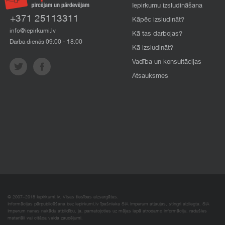
Iepirkumu izsludināšana
+371 25113311
Kāpēc izsludināt?
info@iepirkumi.lv
Kā tas darbojas?
Darba dienās 09:00 - 18:00
Kā izsludināt?
Vadība un konsultācijas
Atsauksmes
© 2007–2018 Iepirkumi.lv. Visas tiesības aizsargātas.
Informācijas pārpublicēšana bez iepirkumi.lv īpašnieka SIA Imperum atļaujas, stingri aizliegta. SIA
Imperum nenes nekādu atbildību, ja, pamatojoties uz mājas lapā atrodamo informāciju, radušies
materiāli vai citāda veida zaudējumi.