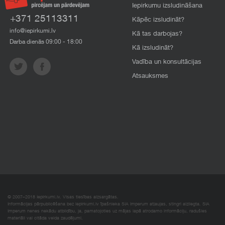
Iepirkumu izsludināšana
+371 25113311
Kāpēc izsludināt?
info@iepirkumi.lv
Kā tas darbojas?
Darba dienās 09:00 - 18:00
Kā izsludināt?
Vadība un konsultācijas
Atsauksmes
© 2007–2018 Iepirkumi.lv. Visas tiesības aizsargātas.
Informācijas pārpublicēšana bez iepirkumi.lv īpašnieka SIA Imperum atļaujas, stingri aizliegta. SIA
Imperum nenes nekādu atbildību, ja, pamatojoties uz mājas lapā atrodamo informāciju, radušies
materiāli vai citāda veida zaudējumi.