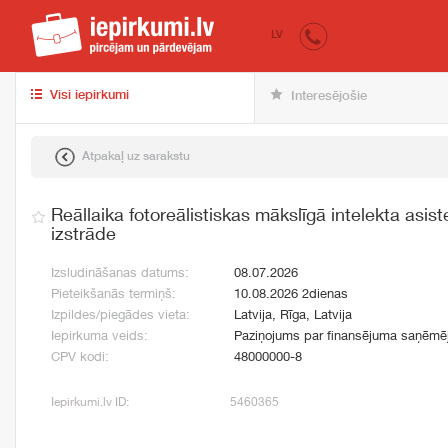
iepirkumi.lv
pir
LV
Visi iepirkumi
Interesējošie
Atpakaļ uz sarakstu
Reāllaika fotoreālistiskas mākslīgā intelekta asis
izstrāde
Izsludināšanas datums:
08.07.2026
Pieteikšanās termiņš:
10.08.2026 2dienas
Izpildes/piegādes vieta:
Latvija, Rīga, Latvija
Iepirkuma veids:
Paziņojums par finansējuma saņēmē
CPV kodi:
48000000-8
Iepirkumi.lv ID:
5460365