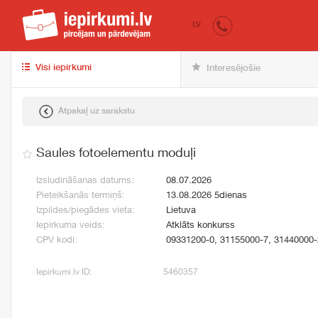
iepirkumi.lv
pir
LV
Visi iepirkumi
Interesējošie
Atpakaļ uz sarakstu
Saules fotoelementu moduļi
Izsludināšanas datums:
08.07.2026
Pieteikšanās termiņš:
13.08.2026 5dienas
Izpildes/piegādes vieta:
Lietuva
Iepirkuma veids:
Atklāts konkurss
CPV kodi:
09331200-0, 31155000-7, 31440000-
Iepirkumi.lv ID:
5460357