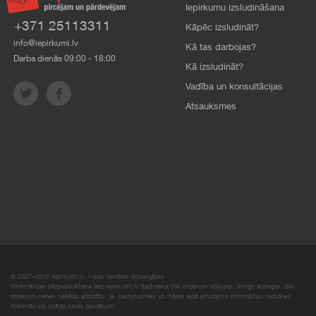
Iepirkumu izsludināšana
+371 25113311
Kāpēc izsludināt?
info@iepirkumi.lv
Kā tas darbojas?
Darba dienās 09:00 - 18:00
Kā izsludināt?
Vadība un konsultācijas
Atsauksmes
© 2007–2018 Iepirkumi.lv. Visas tiesības aizsargātas.
Informācijas pārpublicēšana bez iepirkumi.lv īpašnieka SIA Imperum atļaujas, stingri aizliegta. SIA
Imperum nenes nekādu atbildību, ja, pamatojoties uz mājas lapā atrodamo informāciju, radušies
materiāli vai citāda veida zaudējumi.