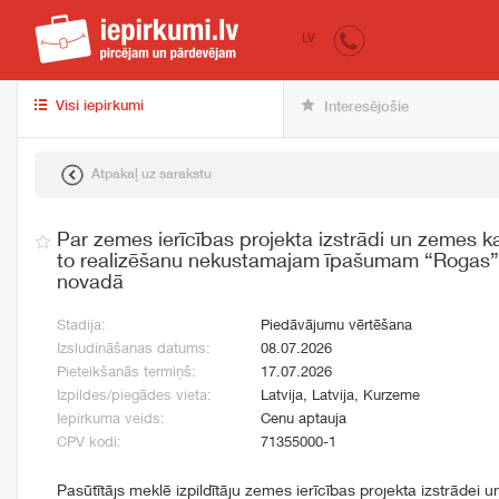
iepirkumi.lv
pir
LV
Visi iepirkumi
Interesējošie
Atpakaļ uz sarakstu
Par zemes ierīcības projekta izstrādi un zemes k
to realizēšanu nekustamajam īpašumam “Rogas”,
novadā
Stadija:
Piedāvājumu vērtēšana
Izsludināšanas datums:
08.07.2026
Pieteikšanās termiņš:
17.07.2026
Izpildes/piegādes vieta:
Latvija, Latvija, Kurzeme
Iepirkuma veids:
Cenu aptauja
CPV kodi:
71355000-1
Pasūtītājs meklē izpildītāju zemes ierīcības projekta izstrādei 