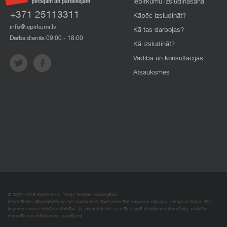
Iepirkumu izsludināšana
+371 25113311
Kāpēc izsludināt?
info@iepirkumi.lv
Kā tas darbojas?
Darba dienās 09:00 - 18:00
Kā izsludināt?
Vadība un konsultācijas
Atsauksmes
© 2007–2018 Iepirkumi.lv. Visas tiesības aizsargātas.
Informācijas pārpublicēšana bez iepirkumi.lv īpašnieka SIA Imperum atļaujas, stingri aizliegta. SIA
Imperum nenes nekādu atbildību, ja, pamatojoties uz mājas lapā atrodamo informāciju, radušies
materiāli vai citāda veida zaudējumi.