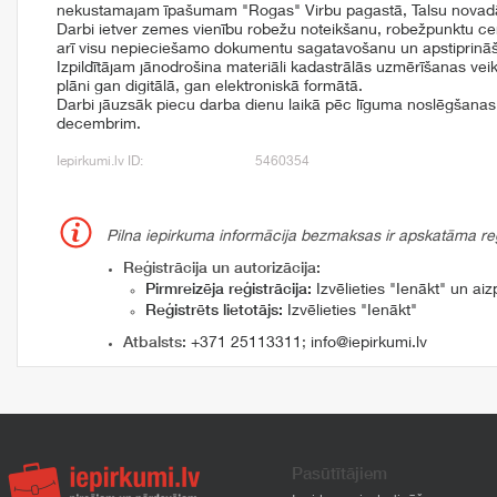
nekustamajam īpašumam "Rogas" Virbu pagastā, Talsu novad
Darbi ietver zemes vienību robežu noteikšanu, robežpunktu cen
arī visu nepieciešamo dokumentu sagatavošanu un apstiprinā
Izpildītājam jānodrošina materiāli kadastrālās uzmērīšanas vei
plāni gan digitālā, gan elektroniskā formātā.
Darbi jāuzsāk piecu darba dienu laikā pēc līguma noslēgšanas
decembrim.
Iepirkumi.lv ID:
5460354
Pilna iepirkuma informācija bezmaksas ir apskatāma reģi
Reģistrācija un autorizācija:
Pirmreizēja reģistrācija:
Izvēlieties "Ienākt" un aizp
Reģistrēts lietotājs:
Izvēlieties "Ienākt"
Atbalsts:
+371 25113311
;
info@iepirkumi.lv
Pasūtītājiem