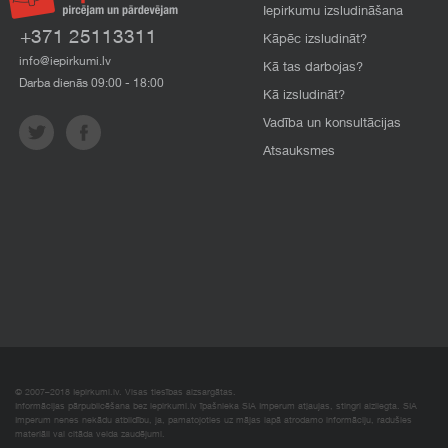
Iepirkumu izsludināšana
+371 25113311
Kāpēc izsludināt?
info@iepirkumi.lv
Kā tas darbojas?
Darba dienās 09:00 - 18:00
Kā izsludināt?
Vadība un konsultācijas
Atsauksmes
© 2007–2018 Iepirkumi.lv. Visas tiesības aizsargātas.
Informācijas pārpublicēšana bez iepirkumi.lv īpašnieka SIA Imperum atļaujas, stingri aizliegta. SIA
Imperum nenes nekādu atbildību, ja, pamatojoties uz mājas lapā atrodamo informāciju, radušies
materiāli vai citāda veida zaudējumi.