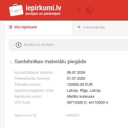
iepirkumi.lv
pir
LV
Visi iepirkumi
Interesējošie
Atpakaļ uz sarakstu
Santehnikas materiālu piegāde
Izsludināšanas datums:
08.07.2026
Pieteikšanās termiņš:
31.07.2026
Plānotā summa:
120000.00 EUR
Izpildes/piegādes vieta:
Latvija, Rīga, Latvija
Iepirkuma veids:
Atklāts konkurss
CPV kodi:
39715300-0, 44110000-4
Iepirkumi.lv ID:
5460351