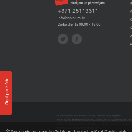
I
+371 25113311
K
info@iepirkumi.lv
K
Darba dienās 09:00 - 18:00
K
V
A
Ziņot par kļūdu
© 2007–2018 Iepirkumi.lv. Visas tiesības aizsargātas.
Informācijas pārpublicēšana bez iepirkumi.lv īpašnieka SIA Impe
Imperum nenes nekādu atbildību, ja, pamatojoties uz mājas l
materiāli vai citāda veida zaudējumi.