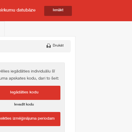
pirkumu datubāze
Ienākt
Drukāt
vēlies iegādāties individuālu šī
kuma apskates kodu, dari to šeit:
Iegādāties kodu
Ievadīt kodu
teikties izmēģinājuma periodam