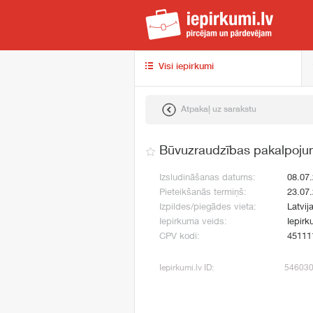
iep
Visi iepirkumi
Atpakaļ uz sarakstu
Būvuzraudzības pakalpojum
Izsludināšanas datums:
08.07
Pieteikšanās termiņš:
23.07
Izpildes/piegādes vieta:
Latvij
Iepirkuma veids:
Iepirk
CPV kodi:
45111
Iepirkumi.lv ID:
54603