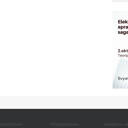
asūtītājiem
Piegādātājiem
Iepirkumu a