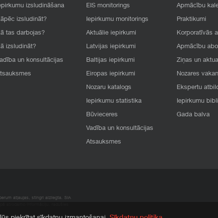
epirkumu izsludināšana
EIS monitorings
Apmācību kal
āpēc izsludināt?
Iepirkumu monitorings
Praktikumi
ā tas darbojas?
Aktuālie iepirkumi
Korporatīvās 
ā izsludināt?
Latvijas iepirkumi
Apmācību ab
adība un konsultācijas
Baltijas iepirkumi
Ziņas un aktua
tsauksmes
Eiropas iepirkumi
Nozares vaka
Nozaru katalogs
Ekspertu atbil
Iepirkumu statistika
Iepirkumu bibl
Būvieceres
Gada balva
Vadība un konsultācijas
Atsauksmes
rum atļaujas, stingri aizliegta. SIA
apā atrodamo informāciju, radušies