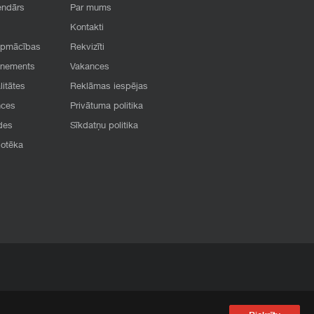
endārs
Par mums
Kontakti
apmācības
Rekvizīti
onements
Vakances
litātes
Reklāmas iespējas
nces
Privātuma politika
des
Sīkdatņu politika
iotēka