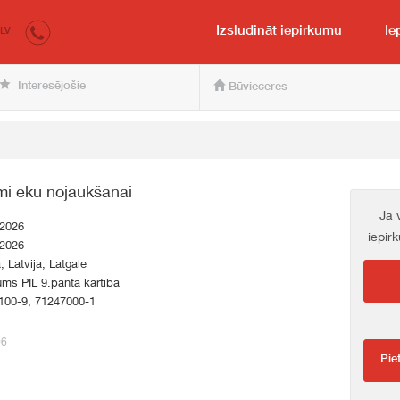
irkumi.lv
pircējam un pārdevējam
Izsludināt iepirkumu
Ie
LV
Interesējošie
Būvieceres
i ēku nojaukšanai
Ja 
.2026
iepir
.2026
a, Latvija, Latgale
ums PIL 9.panta kārtībā
100-9, 71247000-1
06
Pie