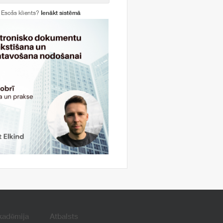
Esošs klients?
Ienākt sistēmā
kadēmija
Atbalsts