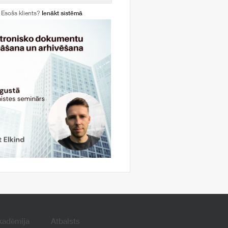
Esošs klients?
Ienākt sistēmā
kadēmija
Atbalsts