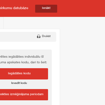
pirkumu datubāze
Ienākt
Drukāt
vēlies iegādāties individuālu šī
kuma apskates kodu, dari to šeit:
Iegādāties kodu
Ievadīt kodu
teikties izmēģinājuma periodam