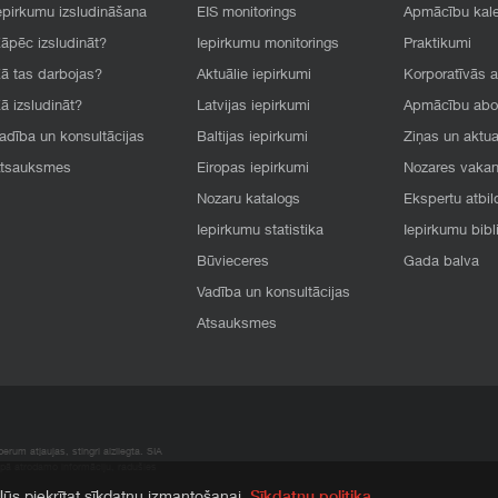
epirkumu izsludināšana
EIS monitorings
Apmācību kal
āpēc izsludināt?
Iepirkumu monitorings
Praktikumi
ā tas darbojas?
Aktuālie iepirkumi
Korporatīvās 
ā izsludināt?
Latvijas iepirkumi
Apmācību ab
adība un konsultācijas
Baltijas iepirkumi
Ziņas un aktua
tsauksmes
Eiropas iepirkumi
Nozares vaka
Nozaru katalogs
Ekspertu atbil
Iepirkumu statistika
Iepirkumu bibl
Būvieceres
Gada balva
Vadība un konsultācijas
Atsauksmes
rum atļaujas, stingri aizliegta. SIA
apā atrodamo informāciju, radušies