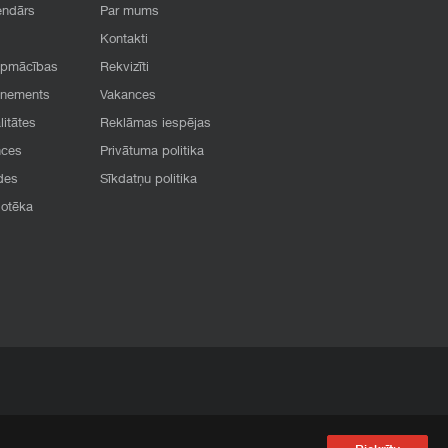
endārs
Par mums
Kontakti
apmācības
Rekvizīti
onements
Vakances
litātes
Reklāmas iespējas
nces
Privātuma politika
des
Sīkdatņu politika
iotēka