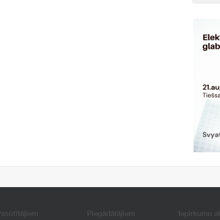
asūtītājiem
Piegādātājiem
Iepirkumu a