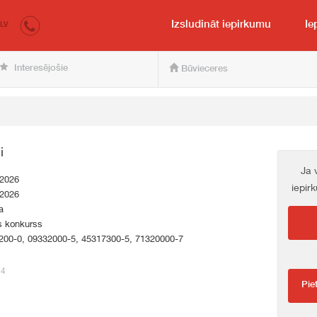
irkumi.lv
pircējam un pārdevējam
Izsludināt iepirkumu
Ie
LV
Interesējošie
Būvieceres
i
Ja 
.2026
iepir
.2026
a
s konkurss
200-0, 09332000-5, 45317300-5, 71320000-7
74
Pie