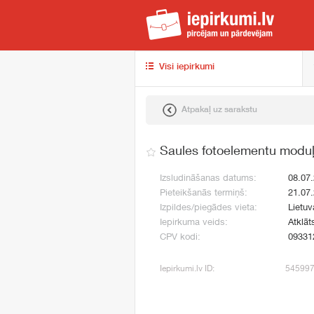
iep
Visi iepirkumi
Atpakaļ uz sarakstu
Saules fotoelementu moduļ
Izsludināšanas datums:
08.07
Pieteikšanās termiņš:
21.07
Izpildes/piegādes vieta:
Lietuv
Iepirkuma veids:
Atklāt
CPV kodi:
09331
Iepirkumi.lv ID:
54599