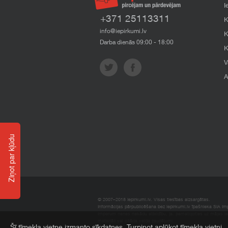
I
+371 25113311
K
info@iepirkumi.lv
K
Darba dienās 09:00 - 18:00
K
V
A
Ziņot par kļūdu
© 2007–2018 Iepirkumi.lv. Visas tiesības aizsargātas.
Informācijas pārpublicēšana bez iepirkumi.lv īpašnieka SIA Impe
Imperum nenes nekādu atbildību, ja, pamatojoties uz mājas l
materiāli vai citāda veida zaudējumi.