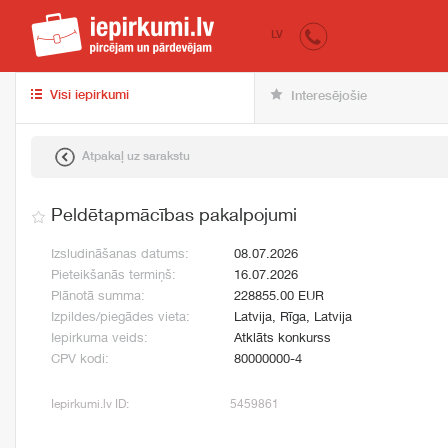
iepirkumi.lv
pir
LV
Visi iepirkumi
Interesējošie
Atpakaļ uz sarakstu
Peldētapmācības pakalpojumi
Izsludināšanas datums:
08.07.2026
Pieteikšanās termiņš:
16.07.2026
Plānotā summa:
228855.00 EUR
Izpildes/piegādes vieta:
Latvija, Rīga, Latvija
Iepirkuma veids:
Atklāts konkurss
CPV kodi:
80000000-4
Iepirkumi.lv ID:
5459861