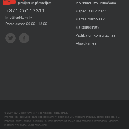
Iepirkumu izsludināšana
+371 25113311
Kāpēc izsludināt?
info@iepirkumi.lv
Kā tas darbojas?
Darba dienās 09:00 - 18:00
Kā izsludināt?
Vadība un konsultācijas
Atsauksmes
© 2007–2018 Iepirkumi.lv. Visas tiesības aizsargātas.
Informācijas pārpublicēšana bez iepirkumi.lv īpašnieka SIA Imperum atļaujas, stingri aizliegta. SIA
Imperum nenes nekādu atbildību, ja, pamatojoties uz mājas lapā atrodamo informāciju, radušies
materiāli vai citāda veida zaudējumi.