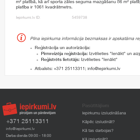
m² platībā, kā arī sporta zāles seguma mazgāšanu 86 m² plat
platība ir 1061 kvadrātmetrs.
Iepirkumi.lv ID:
5459738
Pilna iepirkuma informācija bezmaksas ir apskatāma reģi
Reģistrācija un autorizācija:
Pirmreizēja reģistrācija:
Izvēlieties "Ienākt" un aizp
Reģistrēts lietotājs:
Izvēlieties "Ienākt"
Atbalsts:
+371 25113311
;
info@iepirkumi.lv
Pasūtītājiem
Iepirkumu izsludināšana
+371 25113311
Kāpēc izsludināt?
info@iepirkumi.lv
Kā tas darbojas?
Darba dienās 09:00 - 18:00
Kā izsludināt?