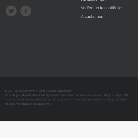
Vadība un konsultācijas
Atsauksmes
© 2007–2018 Iepirkumi.lv. Visas tiesības aizsargātas.
Informācijas pārpublicēšana bez iepirkumi.lv īpašnieka SIA Imperum atļaujas, stingri aizliegta. SIA
Imperum nenes nekādu atbildību, ja, pamatojoties uz mājas lapā atrodamo informāciju, radušies
materiāli vai citāda veida zaudējumi.