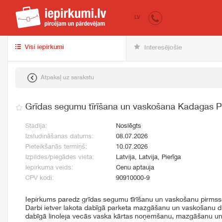
iepirkumi.lv
pir
LV
Visi iepirkumi
Interesējošie
Atpakaļ uz sarakstu
Grīdas segumu tīrīšana un vaskošana Kadagas PI
Stadija:
Noslēgts
Izsludināšanas datums:
08.07.2026
Pieteikšanās termiņš:
10.07.2026
Izpildes/piegādes vieta:
Latvija, Latvija, Pierīga
Iepirkuma veids:
Cenu aptauja
CPV kodi:
90910000-9
Iepirkums paredz grīdas segumu tīrīšanu un vaskošanu pirmssko
Darbi ietver lakota dabīgā parketa mazgāšanu un vaskošanu di
dabīgā linoleja vecās vaska kārtas noņemšanu, mazgāšanu un