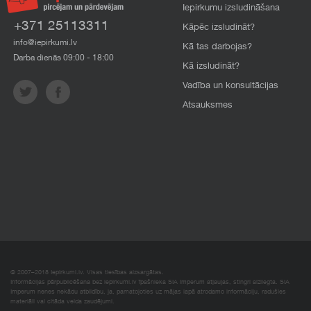
Iepirkumu izsludināšana
+371 25113311
Kāpēc izsludināt?
info@iepirkumi.lv
Kā tas darbojas?
Darba dienās 09:00 - 18:00
Kā izsludināt?
Vadība un konsultācijas
Atsauksmes
© 2007–2018 Iepirkumi.lv. Visas tiesības aizsargātas.
Informācijas pārpublicēšana bez iepirkumi.lv īpašnieka SIA Imperum atļaujas, stingri aizliegta. SIA
Imperum nenes nekādu atbildību, ja, pamatojoties uz mājas lapā atrodamo informāciju, radušies
materiāli vai citāda veida zaudējumi.