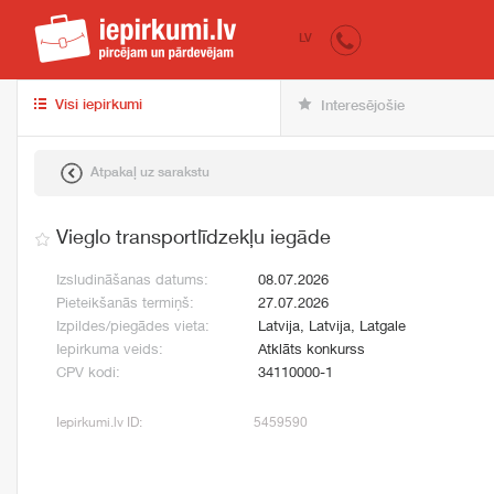
iepirkumi.lv
pir
LV
Visi iepirkumi
Interesējošie
Atpakaļ uz sarakstu
Vieglo transportlīdzekļu iegāde
Izsludināšanas datums:
08.07.2026
Pieteikšanās termiņš:
27.07.2026
Izpildes/piegādes vieta:
Latvija, Latvija, Latgale
Iepirkuma veids:
Atklāts konkurss
CPV kodi:
34110000-1
Iepirkumi.lv ID:
5459590