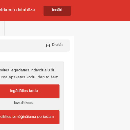
pirkumu datubāze
Ienākt
Drukāt
vēlies iegādāties individuālu šī
kuma apskates kodu, dari to šeit:
Iegādāties kodu
Ievadīt kodu
teikties izmēģinājuma periodam