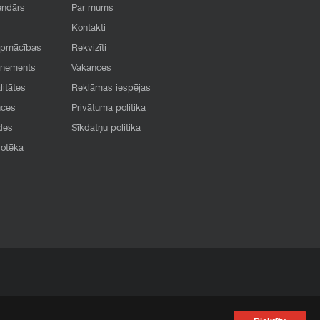
endārs
Par mums
Kontakti
apmācības
Rekvizīti
onements
Vakances
litātes
Reklāmas iespējas
nces
Privātuma politika
des
Sīkdatņu politika
iotēka