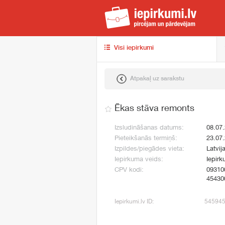
iep
Visi iepirkumi
Atpakaļ uz sarakstu
Ēkas stāva remonts
Izsludināšanas datums:
08.07
Pieteikšanās termiņš:
23.07
Izpildes/piegādes vieta:
Latvij
Iepirkuma veids:
Iepirk
CPV kodi:
09310
45430
Iepirkumi.lv ID:
54594