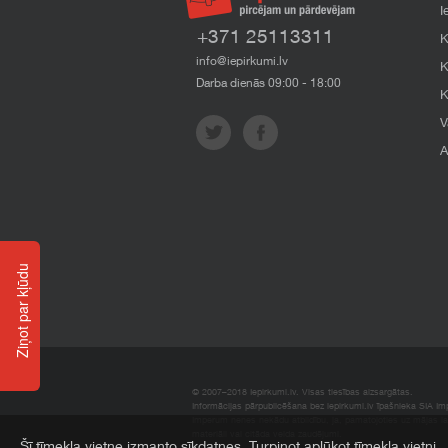
I
+371 25113311
K
info@iepirkumi.lv
K
Darba dienās 09:00 - 18:00
K
V
A
Ziņot par kļūdu
© 2007–2018 Iepirkumi.lv. Visas tiesības aizsargātas.
Informācijas pārpublicēšana bez iepirkumi.lv īpašnieka SIA Impe
Imperum nenes nekādu atbildību, ja, pamatojoties uz mājas l
materiāli vai citāda veida zaudējumi.