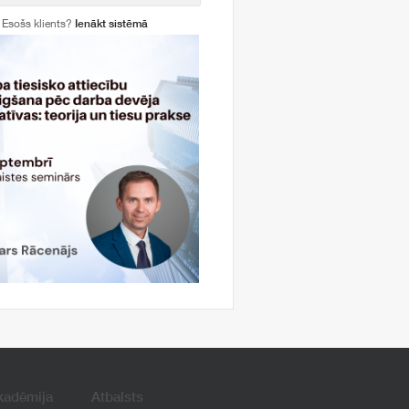
Esošs klients?
Ienākt sistēmā
kadēmija
Atbalsts