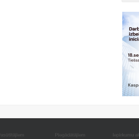
asūtītājiem
Piegādātājiem
Iepirkumu a