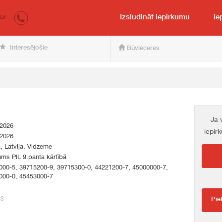
irkumi.lv
pircējam un pārdevējam
Izsludināt iepirkumu
Ie
LV
Interesējošie
Būvieceres
Ja 
.2026
iepir
.2026
a, Latvija, Vidzeme
ums PIL 9.panta kārtībā
000-5, 39715200-9, 39715300-0, 44221200-7, 45000000-7,
000-0, 45453000-7
53
Pie