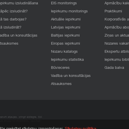
epirkumu izsludināšana
EIS monitorings
Apmācību kal
āpēc izsludināt?
Iepirkumu monitorings
Praktikumi
ā tas darbojas?
Aktuālie iepirkumi
Korporatīvās 
ā izsludināt?
Latvijas iepirkumi
Apmācību ab
adība un konsultācijas
Baltijas iepirkumi
Ziņas un aktua
tsauksmes
Eiropas iepirkumi
Nozares vaka
Nozaru katalogs
Ekspertu atbil
Iepirkumu statistika
Iepirkumu bibl
Būvieceres
Gada balva
Vadība un konsultācijas
Atsauksmes
rum atļaujas, stingri aizliegta. SIA
apā atrodamo informāciju, radušies