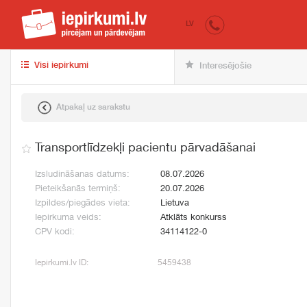
iepirkumi.lv
pir
LV
Visi iepirkumi
Interesējošie
Atpakaļ uz sarakstu
Transportlīdzekļi pacientu pārvadāšanai
Izsludināšanas datums:
08.07.2026
Pieteikšanās termiņš:
20.07.2026
Izpildes/piegādes vieta:
Lietuva
Iepirkuma veids:
Atklāts konkurss
CPV kodi:
34114122-0
Iepirkumi.lv ID:
5459438