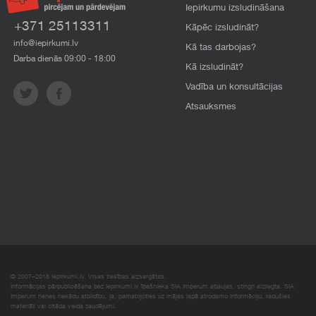
Iepirkumu izsludināšana
+371 25113311
Kāpēc izsludināt?
info@iepirkumi.lv
Kā tas darbojas?
Darba dienās 09:00 - 18:00
Kā izsludināt?
Vadība un konsultācijas
Atsauksmes
© 2007–2018 Iepirkumi.lv. Visas tiesības aizsargātas.
Informācijas pārpublicēšana bez iepirkumi.lv īpašnieka SIA Imperum atļaujas, stingri aizliegta. SIA
Imperum nenes nekādu atbildību, ja, pamatojoties uz mājas lapā atrodamo informāciju, radušies
materiāli vai citāda veida zaudējumi.