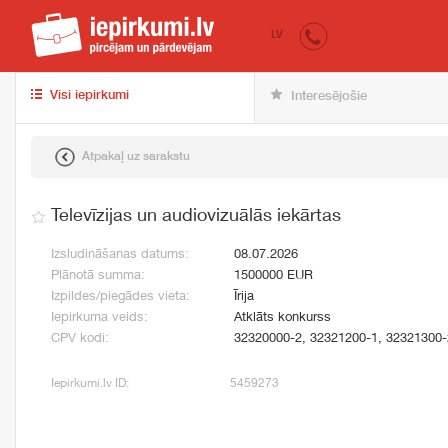
iepirkumi.lv
pir
LV
Visi iepirkumi
Interesējošie
Atpakaļ uz sarakstu
Televīzijas un audiovizuālās iekārtas
Izsludināšanas datums:
08.07.2026
Plānotā summa:
1500000 EUR
Izpildes/piegādes vieta:
Īrija
Iepirkuma veids:
Atklāts konkurss
CPV kodi:
32320000-2, 32321200-1, 32321300-
Iepirkumi.lv ID:
5459273