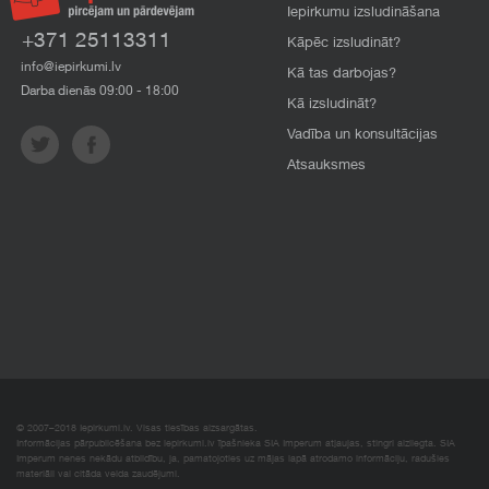
Iepirkumu izsludināšana
+371 25113311
Kāpēc izsludināt?
info@iepirkumi.lv
Kā tas darbojas?
Darba dienās 09:00 - 18:00
Kā izsludināt?
Vadība un konsultācijas
Atsauksmes
© 2007–2018 Iepirkumi.lv. Visas tiesības aizsargātas.
Informācijas pārpublicēšana bez iepirkumi.lv īpašnieka SIA Imperum atļaujas, stingri aizliegta. SIA
Imperum nenes nekādu atbildību, ja, pamatojoties uz mājas lapā atrodamo informāciju, radušies
materiāli vai citāda veida zaudējumi.