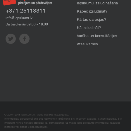
Iepirkumu izsludināšana
+371 25113311
Kāpēc izsludināt?
info@iepirkumi.lv
Kā tas darbojas?
Darba dienās 09:00 - 18:00
Kā izsludināt?
Vadība un konsultācijas
Atsauksmes
© 2007–2018 Iepirkumi.lv. Visas tiesības aizsargātas.
Informācijas pārpublicēšana bez iepirkumi.lv īpašnieka SIA Imperum atļaujas, stingri aizliegta. SIA
Imperum nenes nekādu atbildību, ja, pamatojoties uz mājas lapā atrodamo informāciju, radušies
materiāli vai citāda veida zaudējumi.