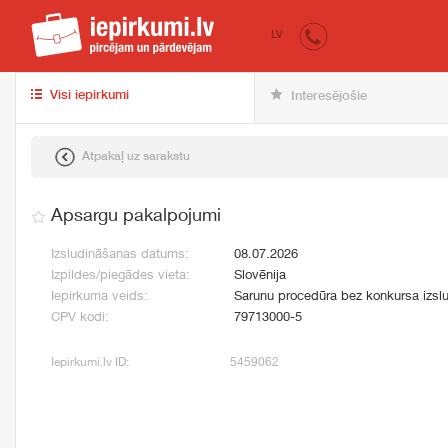
iepirkumi.lv
pir
LV
Visi iepirkumi
Interesējošie
Atpakaļ uz sarakstu
Apsargu pakalpojumi
Izsludināšanas datums:
08.07.2026
Izpildes/piegādes vieta:
Slovēnija
Iepirkuma veids:
Sarunu procedūra bez konkursa izsl
CPV kodi:
79713000-5
Iepirkumi.lv ID:
5459062