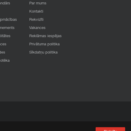
endārs
Par mums
Kontakti
apmācības
Rekvizīti
onements
Vakances
litātes
Reklāmas iespējas
nces
Privātuma politika
des
Sīkdatņu politika
iotēka