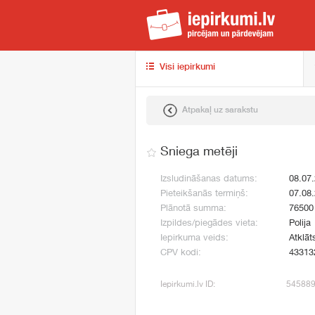
iep
Visi iepirkumi
Atpakaļ uz sarakstu
Sniega metēji
Izsludināšanas datums:
08.07
Pieteikšanās termiņš:
07.08
Plānotā summa:
76500
Izpildes/piegādes vieta:
Polija
Iepirkuma veids:
Atklāt
CPV kodi:
43313
Iepirkumi.lv ID:
54588