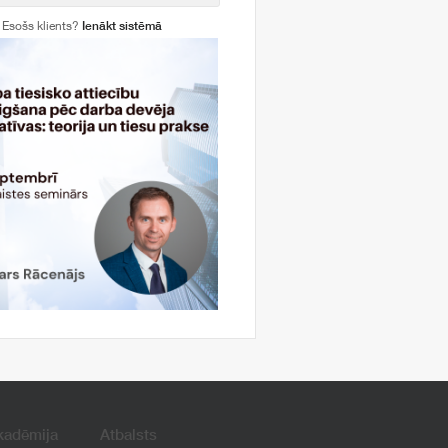
Esošs klients?
Ienākt sistēmā
kadēmija
Atbalsts