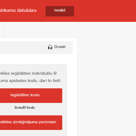
pirkumu datubāze
Ienākt
Drukāt
vēlies iegādāties individuālu šī
kuma apskates kodu, dari to šeit:
Iegādāties kodu
Ievadīt kodu
teikties izmēģinājuma periodam