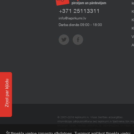
I
+371 25113311
K
info@iepirkumi.lv
K
Darba dienās 09:00 - 18:00
K
V
A
Ziņot par kļūdu
© 2007–2018 Iepirkumi.lv. Visas tiesības aizsargātas.
Informācijas pārpublicēšana bez iepirkumi.lv īpašnieka SIA Impe
Imperum nenes nekādu atbildību, ja, pamatojoties uz mājas l
materiāli vai citāda veida zaudējumi.