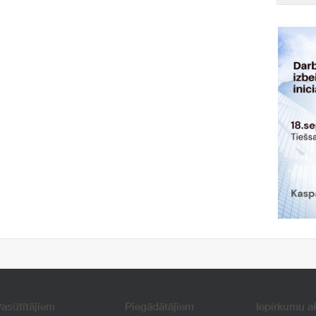
asūtītājiem
Piegādātājiem
Iepirkumu a