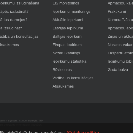
epirkumu izsludināšana
EIS monitorings
Apmācību kal
āpēc izsludināt?
Iepirkumu monitorings
Praktikumi
ā tas darbojas?
Aktuālie iepirkumi
Korporatīvās 
ā izsludināt?
Latvijas iepirkumi
Apmācību ab
adība un konsultācijas
Baltijas iepirkumi
Ziņas un aktua
tsauksmes
Eiropas iepirkumi
Nozares vaka
Nozaru katalogs
Ekspertu atbil
Iepirkumu statistika
Iepirkumu bibl
Būvieceres
Gada balva
Vadība un konsultācijas
Atsauksmes
rum atļaujas, stingri aizliegta. SIA
apā atrodamo informāciju, radušies