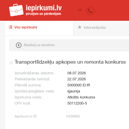
iepirkumi.lv
pir
LV
Visi iepirkumi
Interesējošie
Atpakaļ uz sarakstu
Transportlīdzekļu apkopes un remonta konkurss
Izsludināšanas datums:
08.07.2026
Pieteikšanās termiņš:
22.07.2026
Plānotā summa:
5000000 EUR
Izpildes/piegādes vieta:
Igaunija
Iepirkuma veids:
Atklāts konkurss
CPV kodi:
50112200-5
Iepirkumi.lv ID:
5458882