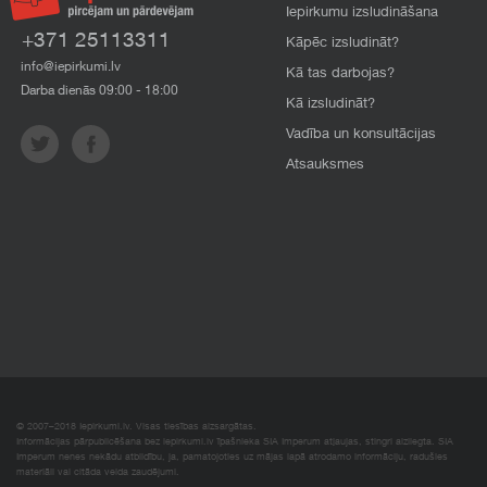
Iepirkumu izsludināšana
+371 25113311
Kāpēc izsludināt?
info@iepirkumi.lv
Kā tas darbojas?
Darba dienās 09:00 - 18:00
Kā izsludināt?
Vadība un konsultācijas
Atsauksmes
© 2007–2018 Iepirkumi.lv. Visas tiesības aizsargātas.
Informācijas pārpublicēšana bez iepirkumi.lv īpašnieka SIA Imperum atļaujas, stingri aizliegta. SIA
Imperum nenes nekādu atbildību, ja, pamatojoties uz mājas lapā atrodamo informāciju, radušies
materiāli vai citāda veida zaudējumi.