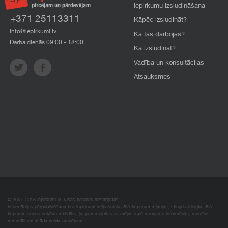
Iepirkumu izsludināšana
+371 25113311
Kāpēc izsludināt?
info@iepirkumi.lv
Kā tas darbojas?
Darba dienās 09:00 - 18:00
Kā izsludināt?
Vadība un konsultācijas
Atsauksmes
© 2007–2018 Iepirkumi.lv. Visas tiesības aizsargātas.
Informācijas pārpublicēšana bez iepirkumi.lv īpašnieka SIA Imperum atļaujas, stingri aizliegta. SIA
Imperum nenes nekādu atbildību, ja, pamatojoties uz mājas lapā atrodamo informāciju, radušies
materiāli vai citāda veida zaudējumi.