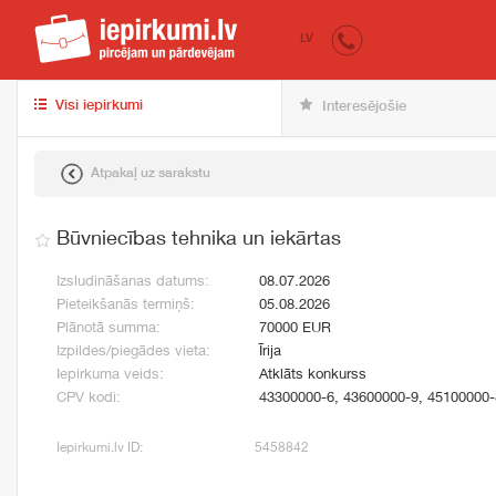
iepirkumi.lv
pir
LV
Visi iepirkumi
Interesējošie
Atpakaļ uz sarakstu
Būvniecības tehnika un iekārtas
Izsludināšanas datums:
08.07.2026
Pieteikšanās termiņš:
05.08.2026
Plānotā summa:
70000 EUR
Izpildes/piegādes vieta:
Īrija
Iepirkuma veids:
Atklāts konkurss
CPV kodi:
43300000-6, 43600000-9, 45100000-
Iepirkumi.lv ID:
5458842