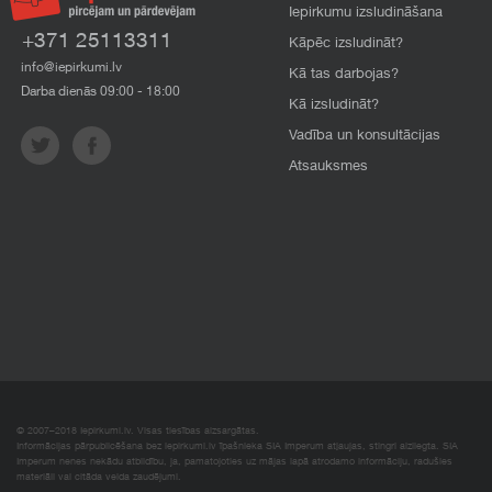
Iepirkumu izsludināšana
+371 25113311
Kāpēc izsludināt?
info@iepirkumi.lv
Kā tas darbojas?
Darba dienās 09:00 - 18:00
Kā izsludināt?
Vadība un konsultācijas
Atsauksmes
© 2007–2018 Iepirkumi.lv. Visas tiesības aizsargātas.
Informācijas pārpublicēšana bez iepirkumi.lv īpašnieka SIA Imperum atļaujas, stingri aizliegta. SIA
Imperum nenes nekādu atbildību, ja, pamatojoties uz mājas lapā atrodamo informāciju, radušies
materiāli vai citāda veida zaudējumi.