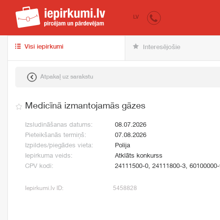
iepirkumi.lv
pir
LV
Visi iepirkumi
Interesējošie
Atpakaļ uz sarakstu
Medicīnā izmantojamās gāzes
Izsludināšanas datums:
08.07.2026
Pieteikšanās termiņš:
07.08.2026
Izpildes/piegādes vieta:
Polija
Iepirkuma veids:
Atklāts konkurss
CPV kodi:
24111500-0, 24111800-3, 60100000-
Iepirkumi.lv ID:
5458828