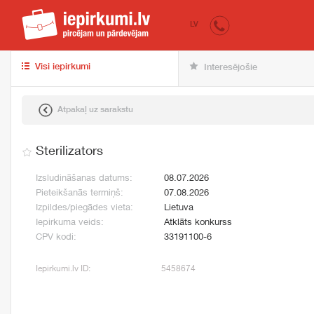
iepirkumi.lv
pir
LV
Visi iepirkumi
Interesējošie
Atpakaļ uz sarakstu
Sterilizators
Izsludināšanas datums:
08.07.2026
Pieteikšanās termiņš:
07.08.2026
Izpildes/piegādes vieta:
Lietuva
Iepirkuma veids:
Atklāts konkurss
CPV kodi:
33191100-6
Iepirkumi.lv ID:
5458674