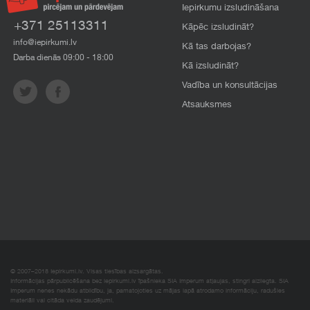
Iepirkumu izsludināšana
+371 25113311
Kāpēc izsludināt?
info@iepirkumi.lv
Kā tas darbojas?
Darba dienās 09:00 - 18:00
Kā izsludināt?
Vadība un konsultācijas
Atsauksmes
© 2007–2018 Iepirkumi.lv. Visas tiesības aizsargātas.
Informācijas pārpublicēšana bez iepirkumi.lv īpašnieka SIA Imperum atļaujas, stingri aizliegta. SIA
Imperum nenes nekādu atbildību, ja, pamatojoties uz mājas lapā atrodamo informāciju, radušies
materiāli vai citāda veida zaudējumi.