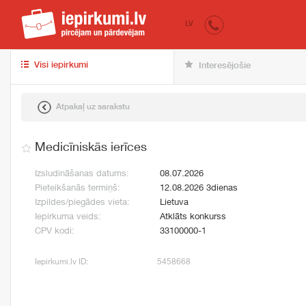
iepirkumi.lv
pir
LV
Visi iepirkumi
Interesējošie
Atpakaļ uz sarakstu
Medicīniskās ierīces
Izsludināšanas datums:
08.07.2026
Pieteikšanās termiņš:
12.08.2026 3dienas
Izpildes/piegādes vieta:
Lietuva
Iepirkuma veids:
Atklāts konkurss
CPV kodi:
33100000-1
Iepirkumi.lv ID:
5458668