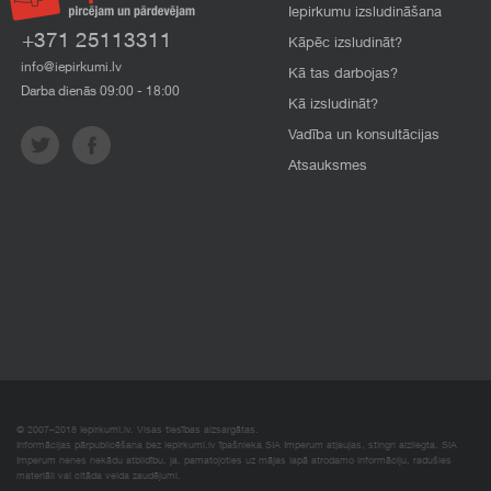
Iepirkumu izsludināšana
+371 25113311
Kāpēc izsludināt?
info@iepirkumi.lv
Kā tas darbojas?
Darba dienās 09:00 - 18:00
Kā izsludināt?
Vadība un konsultācijas
Atsauksmes
© 2007–2018 Iepirkumi.lv. Visas tiesības aizsargātas.
Informācijas pārpublicēšana bez iepirkumi.lv īpašnieka SIA Imperum atļaujas, stingri aizliegta. SIA
Imperum nenes nekādu atbildību, ja, pamatojoties uz mājas lapā atrodamo informāciju, radušies
materiāli vai citāda veida zaudējumi.