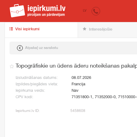
iepirkumi.lv
pir
LV
Visi iepirkumi
Interesējošie
Atpakaļ uz sarakstu
Topogrāfiskie un ūdens āderu noteikšanas pakal
Izsludināšanas datums:
08.07.2026
Izpildes/piegādes vieta:
Francija
Iepirkuma veids:
Nav
CPV kodi:
71351800-1, 71352000-0, 71510000-
Iepirkumi.lv ID:
5458608