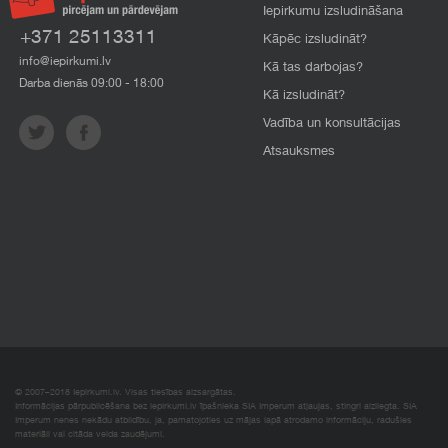
Iepirkumu izsludināšana
+371 25113311
Kāpēc izsludināt?
info@iepirkumi.lv
Kā tas darbojas?
Darba dienās 09:00 - 18:00
Kā izsludināt?
Vadība un konsultācijas
Atsauksmes
© 2007–2018 Iepirkumi.lv. Visas tiesības aizsargātas.
Informācijas pārpublicēšana bez iepirkumi.lv īpašnieka SIA Imperum atļaujas, stingri aizliegta. SIA
Imperum nenes nekādu atbildību, ja, pamatojoties uz mājas lapā atrodamo informāciju, radušies
materiāli vai citāda veida zaudējumi.