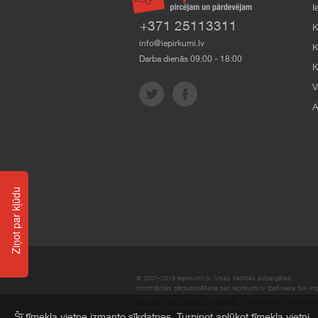
I
+371 25113311
K
info@iepirkumi.lv
K
Darba dienās 09:00 - 18:00
K
V
A
Ziņot par kļūdu
© 2007–2018 Iepirkumi.lv. Visas tiesības aizsargātas.
Informācijas pārpublicēšana bez iepirkumi.lv īpašnieka SIA Impe
Imperum nenes nekādu atbildību, ja, pamatojoties uz mājas l
materiāli vai citāda veida zaudējumi.