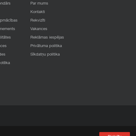
endārs
Par mums
Kontakti
apmācības
Rekvizīti
onements
Vakances
litātes
Reklāmas iespējas
nces
Privātuma politika
des
Sīkdatņu politika
iotēka