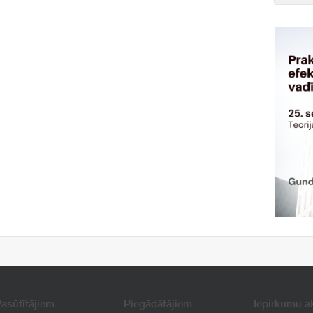
asūtītājiem
Piegādātājiem
Iepirkumu a