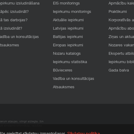
epirkumu izsludināšana
EIS monitorings
Apmācību kal
āpēc izsludināt?
Iepirkumu monitorings
Praktikumi
ā tas darbojas?
Aktuālie iepirkumi
Korporatīvās 
ā izsludināt?
Latvijas iepirkumi
Apmācību ab
adība un konsultācijas
Baltijas iepirkumi
Ziņas un aktua
tsauksmes
Eiropas iepirkumi
Nozares vaka
Nozaru katalogs
Ekspertu atbil
Iepirkumu statistika
Iepirkumu bibl
Būvieceres
Gada balva
Vadība un konsultācijas
Atsauksmes
rum atļaujas, stingri aizliegta. SIA
apā atrodamo informāciju, radušies