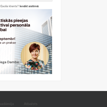
Esošs klients?
Ienākt sistēmā
kadēmija
Atbalsts