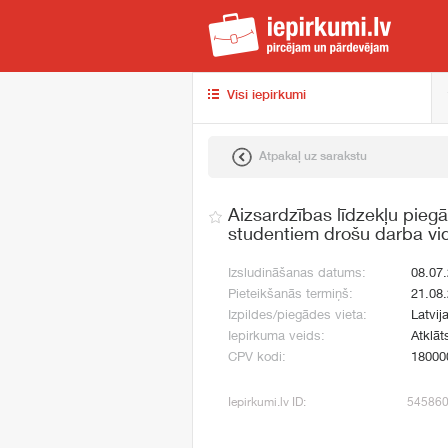
iep
Visi iepirkumi
Atpakaļ uz sarakstu
Aizsardzības līdzekļu piegā
studentiem drošu darba vid
Izsludināšanas datums:
08.07
Pieteikšanās termiņš:
21.08
Izpildes/piegādes vieta:
Latvij
Iepirkuma veids:
Atklāt
CPV kodi:
18000
Iepirkumi.lv ID:
54586