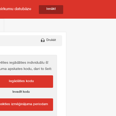
pirkumu datubāze
Ienākt
Drukāt
vēlies iegādāties individuālu šī
kuma apskates kodu, dari to šeit:
Iegādāties kodu
Ievadīt kodu
teikties izmēģinājuma periodam