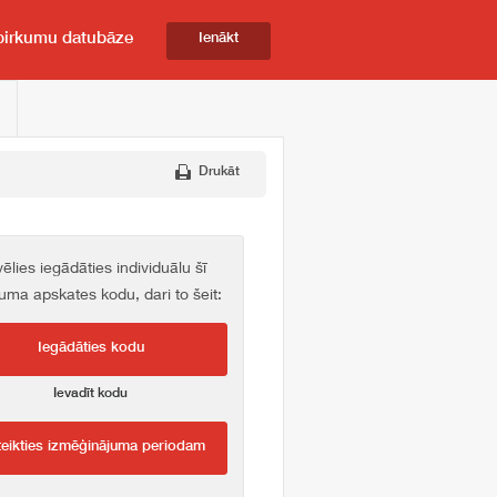
pirkumu datubāze
Ienākt
Drukāt
vēlies iegādāties individuālu šī
kuma apskates kodu, dari to šeit:
Iegādāties kodu
Ievadīt kodu
teikties izmēģinājuma periodam