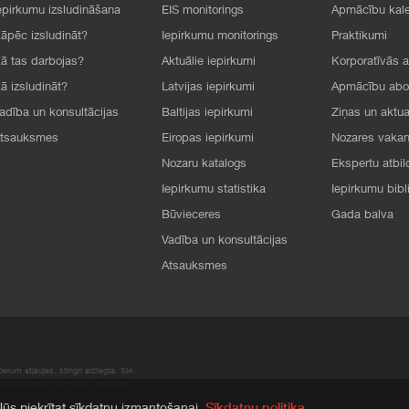
epirkumu izsludināšana
EIS monitorings
Apmācību kal
āpēc izsludināt?
Iepirkumu monitorings
Praktikumi
ā tas darbojas?
Aktuālie iepirkumi
Korporatīvās 
ā izsludināt?
Latvijas iepirkumi
Apmācību ab
adība un konsultācijas
Baltijas iepirkumi
Ziņas un aktua
tsauksmes
Eiropas iepirkumi
Nozares vaka
Nozaru katalogs
Ekspertu atbil
Iepirkumu statistika
Iepirkumu bibl
Būvieceres
Gada balva
Vadība un konsultācijas
Atsauksmes
rum atļaujas, stingri aizliegta. SIA
apā atrodamo informāciju, radušies