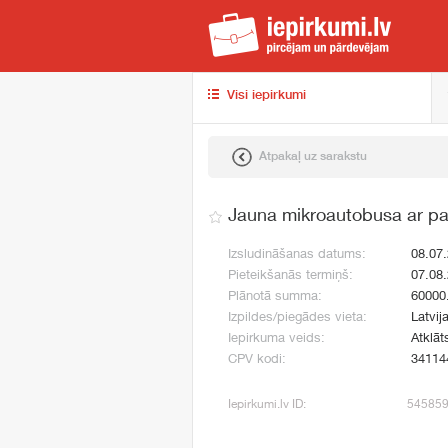
iep
Visi iepirkumi
Atpakaļ uz sarakstu
Jauna mikroautobusa ar pa
Izsludināšanas datums:
08.07
Pieteikšanās termiņš:
07.08
Plānotā summa:
60000
Izpildes/piegādes vieta:
Latvij
Iepirkuma veids:
Atklāt
CPV kodi:
34114
Iepirkumi.lv ID:
54585