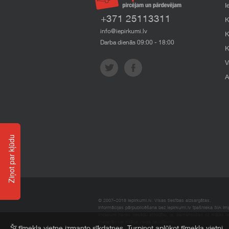
I
+371 25113311
K
info@iepirkumi.lv
K
Darba dienās 09:00 - 18:00
K
V
A
Ziņot par kļūdu
© 2007–2018 Iepirkumi.lv. Visas tiesības aizsargātas.
Informācijas pārpublicēšana bez iepirkumi.lv īpašnieka SIA Impe
Imperum nenes nekādu atbildību, ja, pamatojoties uz mājas l
materiāli vai citāda veida zaudējumi.