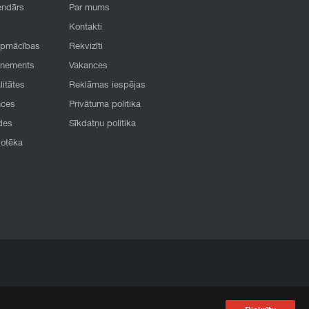
endārs
Par mums
Kontakti
apmācības
Rekvizīti
onements
Vakances
litātes
Reklāmas iespējas
nces
Privātuma politika
des
Sīkdatņu politika
iotēka