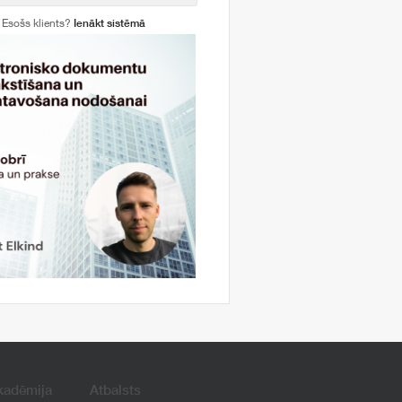
Esošs klients?
Ienākt sistēmā
kadēmija
Atbalsts