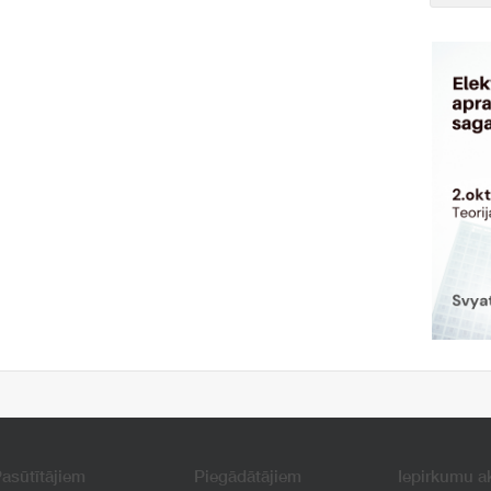
asūtītājiem
Piegādātājiem
Iepirkumu a