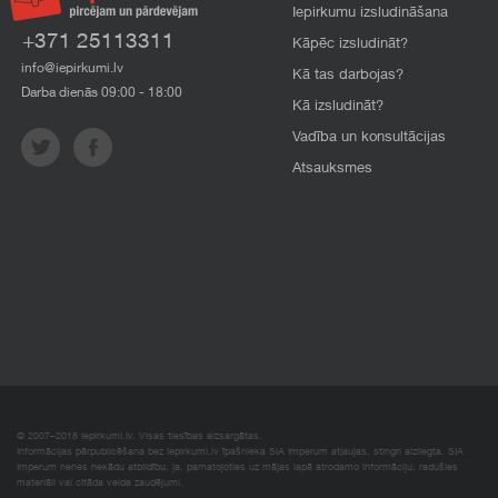
Iepirkumu izsludināšana
+371 25113311
Kāpēc izsludināt?
info@iepirkumi.lv
Kā tas darbojas?
Darba dienās 09:00 - 18:00
Kā izsludināt?
Vadība un konsultācijas
Atsauksmes
© 2007–2018 Iepirkumi.lv. Visas tiesības aizsargātas.
Informācijas pārpublicēšana bez iepirkumi.lv īpašnieka SIA Imperum atļaujas, stingri aizliegta. SIA
Imperum nenes nekādu atbildību, ja, pamatojoties uz mājas lapā atrodamo informāciju, radušies
materiāli vai citāda veida zaudējumi.