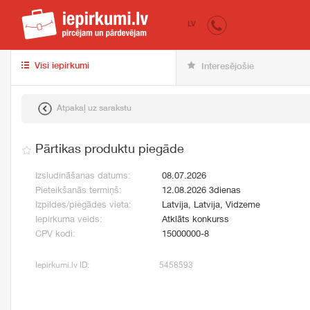
iepirkumi.lv
pir
LV
Visi iepirkumi
Interesējošie
Atpakaļ uz sarakstu
Pārtikas produktu piegāde
Izsludināšanas datums:
08.07.2026
Pieteikšanās termiņš:
12.08.2026 3dienas
Izpildes/piegādes vieta:
Latvija, Latvija, Vidzeme
Iepirkuma veids:
Atklāts konkurss
CPV kodi:
15000000-8
Iepirkumi.lv ID:
5458593