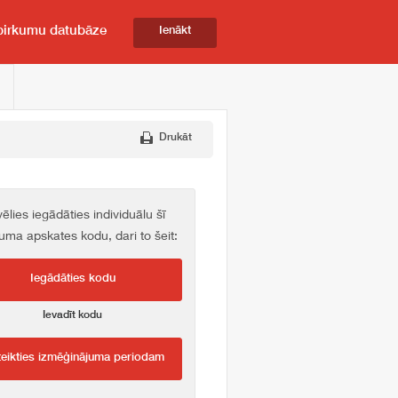
pirkumu datubāze
Ienākt
Drukāt
vēlies iegādāties individuālu šī
kuma apskates kodu, dari to šeit:
Iegādāties kodu
Ievadīt kodu
teikties izmēģinājuma periodam