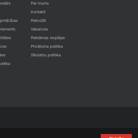
endārs
Par mums
Kontakti
apmācības
Rekvizīti
onements
Vakances
litātes
Reklāmas iespējas
nces
Privātuma politika
des
Sīkdatņu politika
iotēka