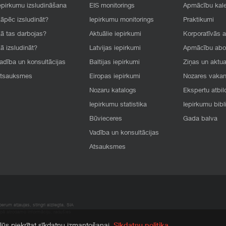
epirkumu izsludināšana
EIS monitorings
Apmācību kal
āpēc izsludināt?
Iepirkumu monitorings
Praktikumi
ā tas darbojas?
Aktuālie iepirkumi
Korporatīvās 
ā izsludināt?
Latvijas iepirkumi
Apmācību ab
adība un konsultācijas
Baltijas iepirkumi
Ziņas un aktua
tsauksmes
Eiropas iepirkumi
Nozares vaka
Nozaru katalogs
Ekspertu atbil
Iepirkumu statistika
Iepirkumu bibl
Būvieceres
Gada balva
Vadība un konsultācijas
Atsauksmes
rum atļaujas, stingri aizliegta. SIA
apā atrodamo informāciju, radušies