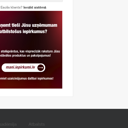
Esošs klients?
Ienākt sistēmā
kadēmija
Atbalsts