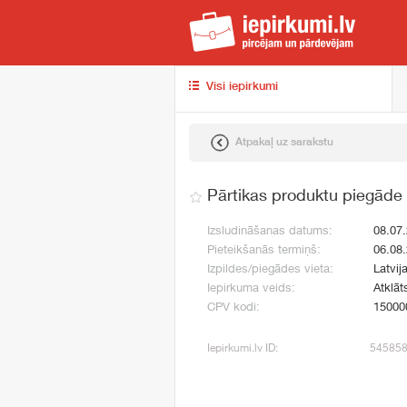
iep
Visi iepirkumi
Atpakaļ uz sarakstu
Pārtikas produktu piegāde
Izsludināšanas datums:
08.07
Pieteikšanās termiņš:
06.08
Izpildes/piegādes vieta:
Latvij
Iepirkuma veids:
Atklāt
CPV kodi:
15000
Iepirkumi.lv ID:
54585