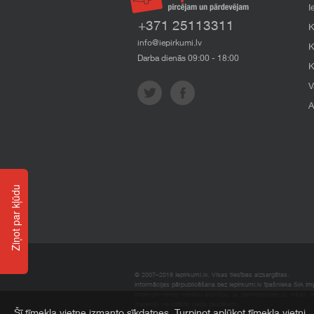
I
+371 25113311
K
info@iepirkumi.lv
K
Darba dienās 09:00 - 18:00
K
V
A
Ziņot par kļūdu
© 2007–2018 Iepirkumi.lv. Visas tiesības aizsargātas.
Informācijas pārpublicēšana bez iepirkumi.lv īpašnieka SIA Impe
Imperum nenes nekādu atbildību, ja, pamatojoties uz mājas l
materiāli vai citāda veida zaudējumi.