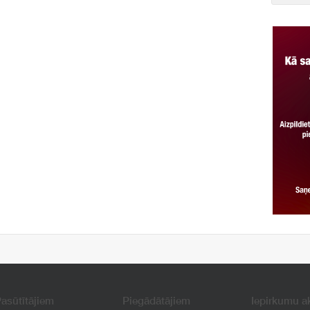
asūtītājiem
Piegādātājiem
Iepirkumu a