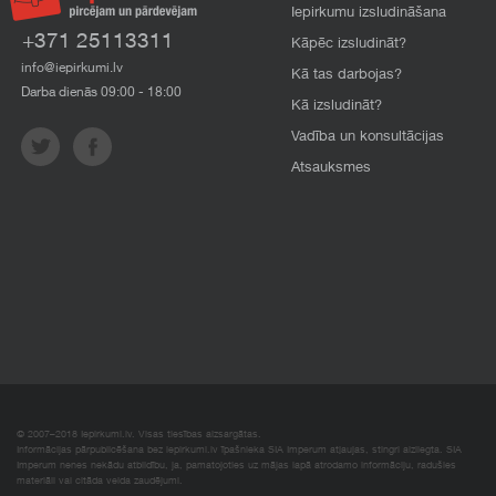
Iepirkumu izsludināšana
+371 25113311
Kāpēc izsludināt?
info@iepirkumi.lv
Kā tas darbojas?
Darba dienās 09:00 - 18:00
Kā izsludināt?
Vadība un konsultācijas
Atsauksmes
© 2007–2018 Iepirkumi.lv. Visas tiesības aizsargātas.
Informācijas pārpublicēšana bez iepirkumi.lv īpašnieka SIA Imperum atļaujas, stingri aizliegta. SIA
Imperum nenes nekādu atbildību, ja, pamatojoties uz mājas lapā atrodamo informāciju, radušies
materiāli vai citāda veida zaudējumi.