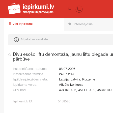
iepirkumi.lv
pir
LV
Visi iepirkumi
Interesējošie
Atpakaļ uz sarakstu
Divu esošo liftu demontāža, jaunu liftu piegāde 
pārbūve
Izsludināšanas datums:
08.07.2026
Pieteikšanās termiņš:
24.07.2026
Izpildes/piegādes vieta:
Latvija, Latvija, Kurzeme
Iepirkuma veids:
Atklāts konkurss
CPV kodi:
42416100-6, 45111100-9, 45313100-
Iepirkumi.lv ID:
5458586