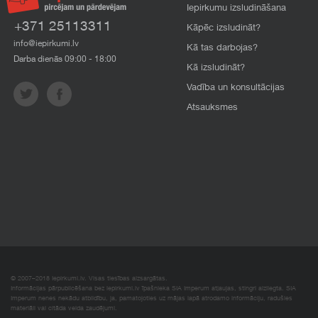
Iepirkumu izsludināšana
+371 25113311
Kāpēc izsludināt?
info@iepirkumi.lv
Kā tas darbojas?
Darba dienās 09:00 - 18:00
Kā izsludināt?
Vadība un konsultācijas
Atsauksmes
© 2007–2018 Iepirkumi.lv. Visas tiesības aizsargātas.
Informācijas pārpublicēšana bez iepirkumi.lv īpašnieka SIA Imperum atļaujas, stingri aizliegta. SIA
Imperum nenes nekādu atbildību, ja, pamatojoties uz mājas lapā atrodamo informāciju, radušies
materiāli vai citāda veida zaudējumi.