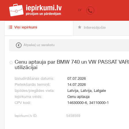
iepirkumi.lv
pir
LV
Visi iepirkumi
Interesējošie
Atpakaļ uz sarakstu
Cenu aptauja par BMW 740 un VW PASSAT VARIA
utilizācijai
Izsludināšanas datums:
07.07.2026
Pieteikšanās termiņš:
14.07.2026
Izpildes/piegādes vieta:
Latvija, Latvija, Latgale
Iepirkuma veids:
Cenu aptauja
CPV kodi:
14630000-6, 34110000-1
Iepirkumi.lv ID:
5458569