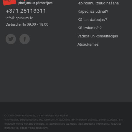
Iepirkumu izsludināšana
+371 25113311
Kāpēc izsludināt?
info@iepirkumi.lv
Kā tas darbojas?
Darba dienās 09:00 - 18:00
Kā izsludināt?
Vadība un konsultācijas
Atsauksmes
© 2007–2018 Iepirkumi.lv. Visas tiesības aizsargātas.
Informācijas pārpublicēšana bez iepirkumi.lv īpašnieka SIA Imperum atļaujas, stingri aizliegta. SIA
Imperum nenes nekādu atbildību, ja, pamatojoties uz mājas lapā atrodamo informāciju, radušies
materiāli vai citāda veida zaudējumi.