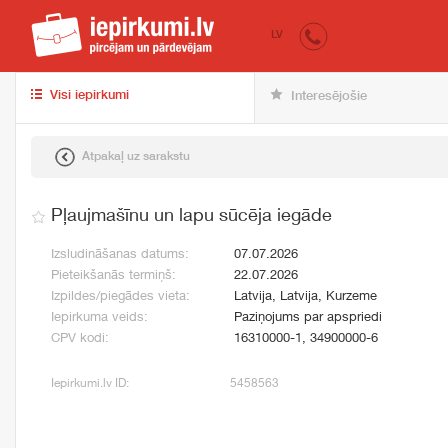
iepirkumi.lv
pir
LV
Visi iepirkumi
Interesējošie
Atpakaļ uz sarakstu
Pļaujmašīnu un lapu sūcēja iegāde
Izsludināšanas datums:
07.07.2026
Pieteikšanās termiņš:
22.07.2026
Izpildes/piegādes vieta:
Latvija, Latvija, Kurzeme
Iepirkuma veids:
Paziņojums par apspriedi
CPV kodi:
16310000-1, 34900000-6
Iepirkumi.lv ID:
5458563