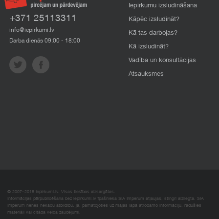
Iepirkumu izsludināšana
+371 25113311
Kāpēc izsludināt?
info@iepirkumi.lv
Kā tas darbojas?
Darba dienās 09:00 - 18:00
Kā izsludināt?
Vadība un konsultācijas
Atsauksmes
© 2007–2018 Iepirkumi.lv. Visas tiesības aizsargātas.
Informācijas pārpublicēšana bez iepirkumi.lv īpašnieka SIA Imperum atļaujas, stingri aizliegta. SIA
Imperum nenes nekādu atbildību, ja, pamatojoties uz mājas lapā atrodamo informāciju, radušies
materiāli vai citāda veida zaudējumi.