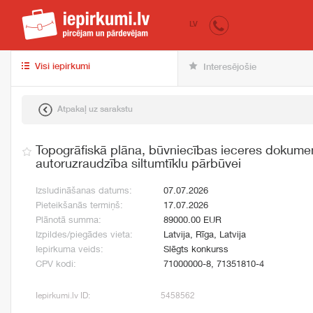
iepirkumi.lv
pir
LV
Visi iepirkumi
Interesējošie
Atpakaļ uz sarakstu
Topogrāfiskā plāna, būvniecības ieceres dokumen
autoruzraudzība siltumtīklu pārbūvei
Izsludināšanas datums:
07.07.2026
Pieteikšanās termiņš:
17.07.2026
Plānotā summa:
89000.00 EUR
Izpildes/piegādes vieta:
Latvija, Rīga, Latvija
Iepirkuma veids:
Slēgts konkurss
CPV kodi:
71000000-8, 71351810-4
Iepirkumi.lv ID:
5458562