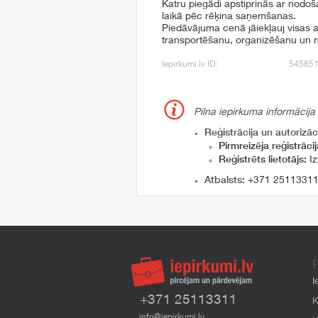
Katru piegādi apstiprinās ar nodo
laikā pēc rēķina saņemšanas.
Piedāvājuma cenā jāiekļauj visas ar
transportēšanu, organizēšanu un 
Iepirkumi.lv ID:
54585
Pilna iepirkuma informācija
Reģistrācija un autorizāci
Pirmreizēja reģistrācij
Reģistrēts lietotājs:
Iz
Atbalsts:
+371 2511331
P
I
+371 25113311
K
info@iepirkumi.lv