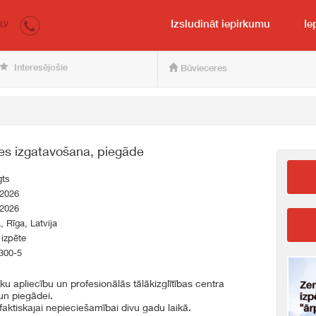
irkumi.lv
pircējam un pārdevējam
Izsludināt iepirkumu
Ie
LV
Interesējošie
Būvieceres
tes izgatavošana, piegāde
gts
.2026
.2026
a, Rīga, Latvija
 izpēte
300-5
eku apliecību un profesionālās tālākizglītības centra
un piegādei.
faktiskajai nepieciešamībai divu gadu laikā.