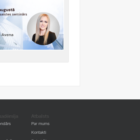
kadēmija
Atbalsts
endārs
Par mums
Kontakti