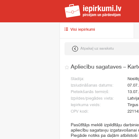
iep
Visi iepirkumi
Atpakaļ uz sarakstu
Apliecību sagataves – Kar
Stadija:
Noslē
Izsludināšanas datums:
07.07
Pieteikšanās termiņš:
13.07
Izpildes/piegādes vieta:
Latvij
Iepirkuma veids:
Tirgus
CPV kodi:
22114
Pasūtītājs meklē izpildītāju darbini
apliecību sagatavju izgatavošanai 
Piegāde notiks pa daļām atbilstoši 