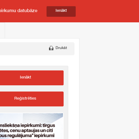
pirkumu datubāze
Ienākt
Drukāt
Ienākt
Reģistrēties