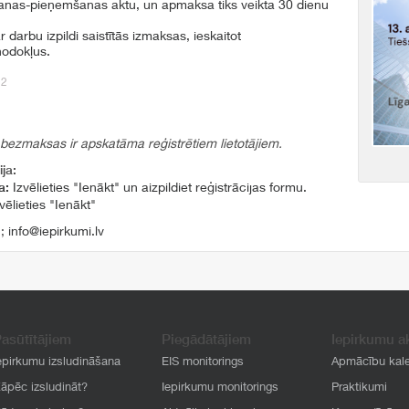
šanas-pieņemšanas aktu, un apmaksa tiks veikta 30 dienu
 darbu izpildi saistītās izmaksas, ieskaitot
nodokļus.
12
 bezmaksas ir apskatāma reģistrētiem lietotājiem.
ja:
a:
Izvēlieties "Ienākt" un aizpildiet reģistrācijas formu.
vēlieties "Ienākt"
1
;
info@iepirkumi.lv
asūtītājiem
Piegādātājiem
Iepirkumu a
epirkumu izsludināšana
EIS monitorings
Apmācību kal
āpēc izsludināt?
Iepirkumu monitorings
Praktikumi